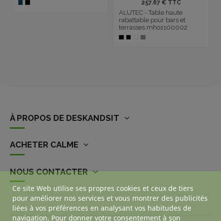
257.67 € TTC
ALUTEC - Table haute
rabattable pour bars et
terrasses mho1100002
À PROPOS DE DESKANDSIT
ACHETER CALME
NOUS CONTACTER
Ce site Web utilise ses propres cookies et ceux de tiers
pour améliorer nos services et vous montrer des publicités
liées à vos préférences en analysant vos habitudes de
navigation. Pour donner votre consentement à son