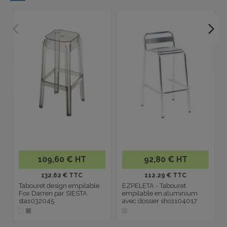
-
109,60 € HT
92,80 € HT
132.62 € TTC
112.29 € TTC
Tabouret design empilable
EZPELETA - Tabouret
Fox Darren par SIESTA
empilable en aluminium
sta1032045
avec dossier sho1104017