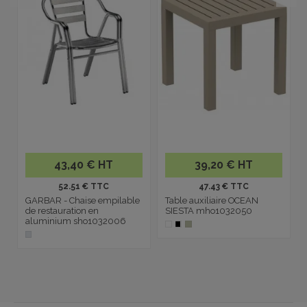
43,40 € HT
39,20 € HT
52.51 € TTC
47.43 € TTC
GARBAR - Chaise empilable
Table auxiliaire OCEAN
de restauration en
SIESTA mho1032050
aluminium sho1032006