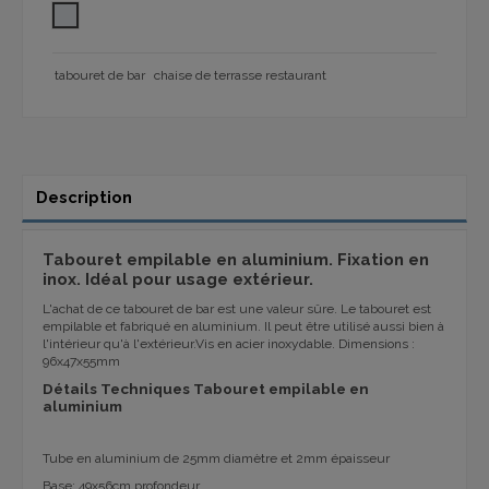
ALUMINIUM ANODISÉ GRIS
tabouret de bar
chaise de terrasse restaurant
Description
Tabouret empilable en aluminium. Fixation en
inox. Idéal pour usage extérieur.
L'achat de ce tabouret de bar est une valeur sûre. Le tabouret est
empilable et fabriqué en aluminium. Il peut être utilisé aussi bien à
l'intérieur qu'à l'extérieur.Vis en acier inoxydable. Dimensions :
96x47x55mm
Détails Techniques Tabouret empilable en
aluminium
Tube en aluminium de 25mm diamètre et 2mm épaisseur
Base: 49x56cm profondeur