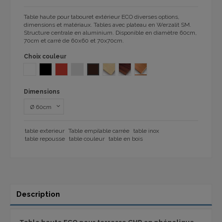
Table haute pour tabouret extérieur ECO diverses options,
dimensions et matériaux. Tables avec plateau en Werzalit SM.
Structure centrale en aluminium. Disponible en diamètre 60cm,
70cm et carré de 60x60 et 70x70cm.
Choix couleur
BLANC
NOIR
ROUGE
Gris mat 1032
wengué 1092
SM TRAVERTINO
SM NOYER
SM TENNESSE
Dimensions
table exterieur
Table empilable carrée
table inox
table repousse
table couleur
table en bois
Description
Table haute ECO pour terrasse CHR en phénolique