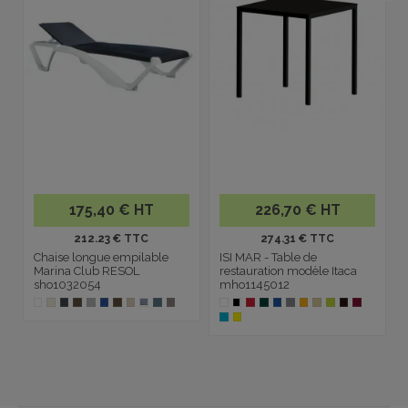
175,40 € HT
226,70 € HT
212.23 € TTC
274.31 € TTC
Chaise longue empilable
ISI MAR - Table de
Marina Club RESOL
restauration modèle Itaca
sho1032054
mho1145012