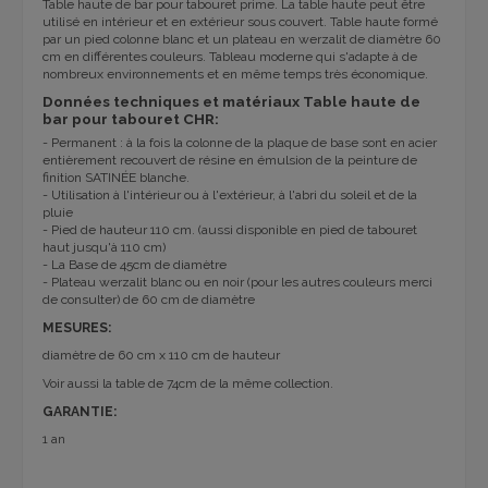
Table haute de bar pour tabouret prime. La table haute peut être
utilisé en intérieur et en extérieur sous couvert. Table haute formé
par un pied colonne blanc et un plateau en werzalit de diamètre 60
cm en différentes couleurs. Tableau moderne qui s'adapte à de
nombreux environnements et en même temps très économique.
Données techniques et matériaux Table haute de
bar pour tabouret CHR:
- Permanent : à la fois la colonne de la plaque de base sont en acier
entièrement recouvert de résine en émulsion de la peinture de
finition SATINÉE blanche.
- Utilisation à l'intérieur ou à l'extérieur, à l'abri du soleil et de la
pluie
- Pied de hauteur 110 cm. (aussi disponible en pied de tabouret
haut jusqu'à 110 cm)
- La Base de 45cm de diamètre
- Plateau werzalit blanc ou en noir (pour les autres couleurs merci
de consulter) de 60 cm de diamètre
MESURES:
diamètre de 60 cm x 110 cm de hauteur
Voir aussi la table de 74cm de la même collection.
GARANTIE:
1 an