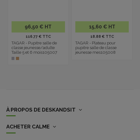
96,50 € HT
15,60 € HT
116.77 € TTC
18.88 € TTC
TAGAR - Pupitre salle de
TAGAR - Plateau pour
classe jeunesse/adulte
pupitre salle de classe
Taille 5 et 6 mois105007
jeunesse mes105008
À PROPOS DE DESKANDSIT
ACHETER CALME