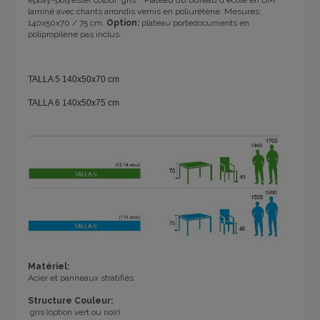
laminé avec chants arrondis vernis en poliurétène. Mesures:
140x50x70 / 75 cm.
Option:
plateau portedocuments en
polipropilène pas inclus.
TALLA 5 140x50x70
cm
TALLA 6
140x50x75 cm
Matériel:
Acier et panneaux stratifiés
Structure Couleur:
gris (option vert ou noir)