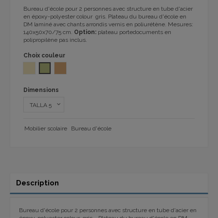
Bureau d'école pour 2 personnes avec structure en tube d'acier
en époxy-polyester colour gris. Plateau du bureau d'école en
DM laminé avec chants arrondis vernis en poliurétène. Mesures:
140x50x70/75 cm.
Option:
plateau portedocuments en
polipropilène pas inclus.
Choix couleur
CREME L-138
VERT MENTHE L-302
HÊTRE L-416
Dimensions
Mobilier scolaire
Bureau d'école
Description
Bureau d'école pour 2 personnes avec structure en tube d'acier en
époxy-polyester colour gris. Plateau du bureau d'école en DM