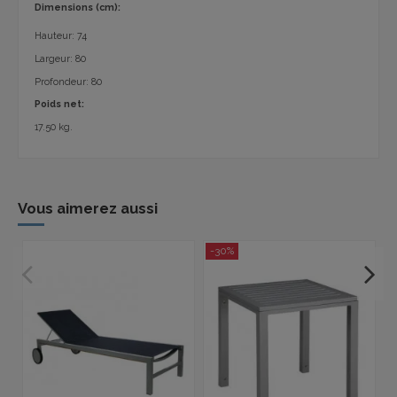
Dimensions
(
cm):
Hauteur
:
74
Largeur:
80
Profondeur
: 80
Poids net:
17.50 kg.
Vous aimerez aussi
-30%