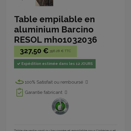
Table empilable en
aluminium Barcino
RESOL mho1032036
327,50 €
396.28 € TTC
Expédition estimée dans les 12 JOURS
100% Satisfait ou remboursé
Garantie fabricant
Table de restaurant ou bar carrée et empilable pour l'intérieur et