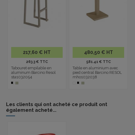
217,60 € HT
480,50 € HT
263.3 € TTC
581.41 € TTC
Tabouret empilable en
Table en aluminium avec
aluminum Barcino Resol
pied central Barcino RESOL
sta1032054
mho1032038
Les clients qui ont acheté ce produit ont
également acheté...