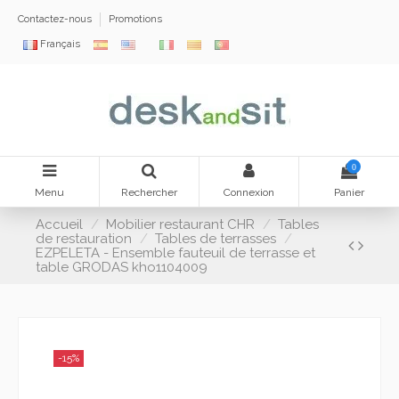
Contactez-nous
Promotions
Français
0
Menu
Rechercher
Connexion
Panier
Accueil
Mobilier restaurant CHR
Tables
de restauration
Tables de terrasses
EZPELETA - Ensemble fauteuil de terrasse et
table GRODAS kho1104009
-15%