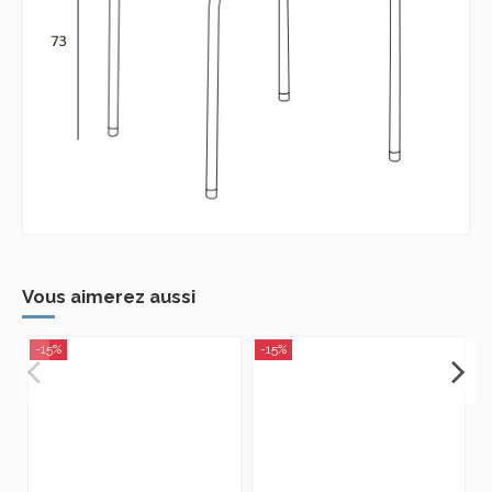
Vous aimerez aussi
-15%
-15%
-