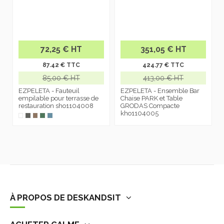
72,25 € HT
351,05 € HT
87.42 € TTC
424.77 € TTC
85,00 € HT
413,00 € HT
EZPELETA - Fauteuil
EZPELETA - Ensemble Bar
empilable pour terrasse de
Chaise PARK et Table
restauration sho1104008
GRODAS Compacte
kho1104005
À PROPOS DE DESKANDSIT