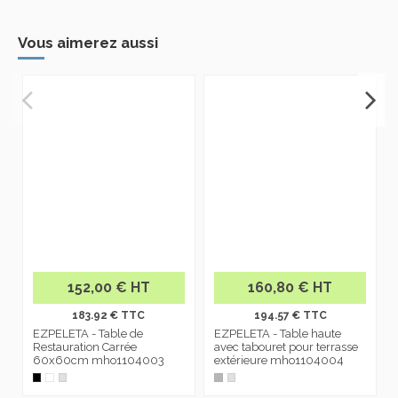
Vous aimerez aussi
152,00 € HT
160,80 € HT
183.92 € TTC
194.57 € TTC
EZPELETA - Table de
EZPELETA - Table haute
Restauration Carrée
avec tabouret pour terrasse
60x60cm mho1104003
extérieure mho1104004