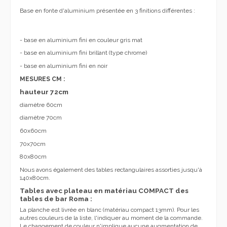
Base en fonte d'aluminium présentée en 3 finitions différentes :
- base en aluminium fini en couleur gris mat
- base en aluminium fini brillant (type chrome)
- base en aluminium fini en noir
MESURES CM :
hauteur 72cm
diamètre 60cm
diamètre 70cm
60x60cm
70x70cm
80x80cm
Nous avons également des tables rectangulaires assorties jusqu'à
140x80cm.
Tables avec plateau en matériau COMPACT
des
tables de bar Roma :
La planche est livrée en blanc (matériau compact 13mm). Pour les
autres couleurs de la liste, l'indiquer au moment de la commande.
Le changement de couleur n'implique aucune augmentation de