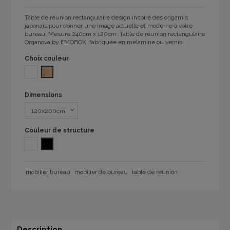
Table de réunion rectangulaire design inspiré des origamis
japonais pour donner une image actuelle et moderne à votre
bureau. Mesure 240cm x 120cm. Table de réunion rectangulaire
Organova by EMOBOK fabriquée en mélamine ou vernis.
Choix couleur
BLANC
HÊTRE 1056
Dimensions
Couleur de structure
Blanc
NOIR
mobilier bureau
mobilier de bureau
table de reunion
Description