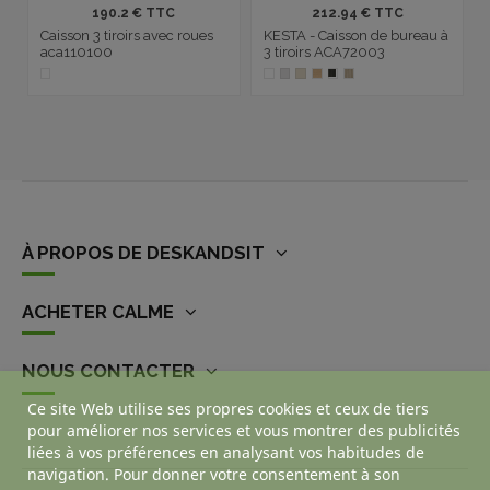
190.2 € TTC
212.94 € TTC
Caisson 3 tiroirs avec roues
KESTA - Caisson de bureau à
aca110100
3 tiroirs ACA72003
À PROPOS DE DESKANDSIT
ACHETER CALME
NOUS CONTACTER
Ce site Web utilise ses propres cookies et ceux de tiers
pour améliorer nos services et vous montrer des publicités
liées à vos préférences en analysant vos habitudes de
navigation. Pour donner votre consentement à son