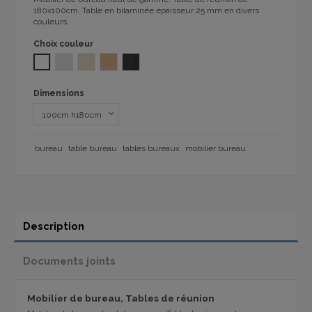
180x100cm.
T
able
en
bilaminée
épaisseur 25 mm
en divers
couleurs.
Choix couleur
BLANC
GRIS CLAIR
BEIGE DUNE
CHENE 72
WENGUE MELAMINA 72
Dimensions
bureau
table bureau
tables bureaux
mobilier bureau
Description
Documents joints
Mobilier de bureau, Tables de réunion