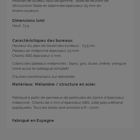
Mobilier de bureau haut de gamme. Table de réunion de
180x100cm.
T
able
en
bilaminée
épaisseur 25 mm
en
divers
couleurs.
Dimensions (
cm):
Haut
:
73.5
Caractéristiques des bureaux:
Hauteur du plan de travail des bureaux : 73.5 cm.
Plateau en mélamine épaisseur 25 mm.
Chants ABS épaisseur 2 mm.
Coloris des plateaux mélaminés : blanc, gris, dune, chêne, wengue
(voire aussi le catalogue complet)
D'autres combinaisons sur demande.
Matériaux: Mélamine / structure en acier.
Fabriqué à partir de panneaux de particules de 25mm d'épaisseur
mélaminé .
Chants de 2 mm d'épaisseur ABS, colle polyuréthane
appliquées.
Tous les bords sont arrondis à R = 2mm .
Fabriqué en Espagne