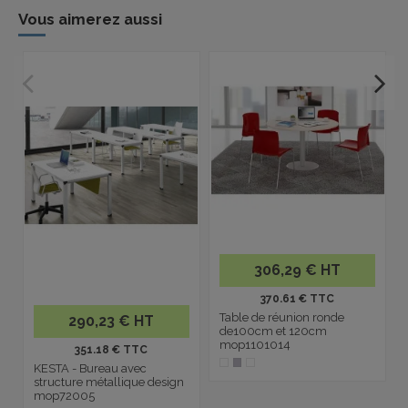
Vous aimerez aussi
306,29 € HT
370.61 € TTC
Table de réunion ronde
290,23 € HT
de100cm et 120cm
mop1101014
351.18 € TTC
KESTA - Bureau avec
structure métallique design
mop72005