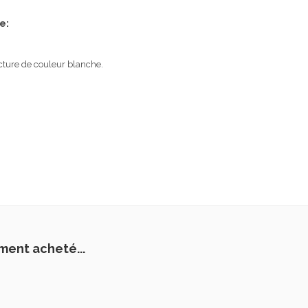
e:
ucture de couleur blanche.
ment acheté...