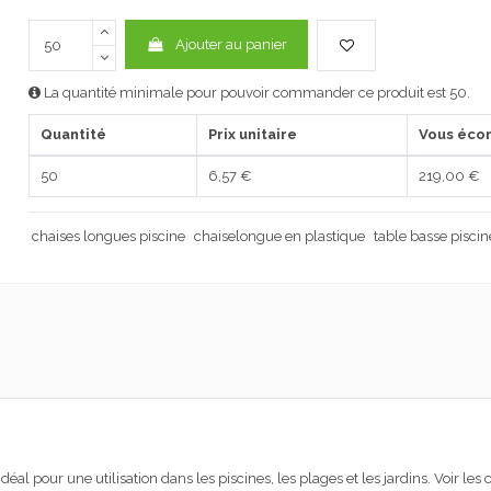
Ajouter au panier
La quantité minimale pour pouvoir commander ce produit est 50.
Quantité
Prix unitaire
Vous éco
50
6,57 €
219,00 €
chaises longues piscine
chaiselongue en plastique
table basse piscin
éal pour une utilisation dans les piscines, les plages et les jardins. Voir les 