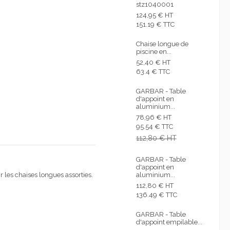
stz1040001
124,95 € HT
151.19 € TTC
Chaise longue de
piscine en...
52,40 € HT
63.4 € TTC
GARBAR - Table
d'appoint en
aluminium...
78,96 € HT
95.54 € TTC
112,80 € HT
GARBAR - Table
d'appoint en
r les chaises longues assorties.
aluminium...
112,80 € HT
136.49 € TTC
GARBAR - Table
d'appoint empilable...