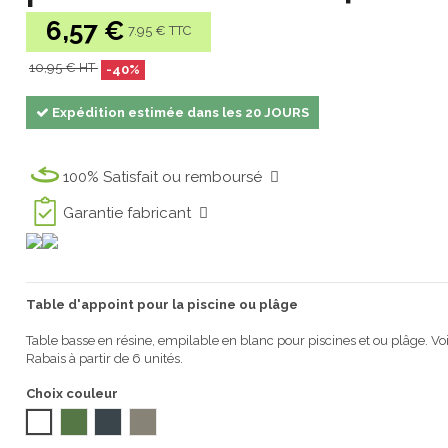
6,57 €
7.95 € TTC
10,95 € HT
-40%
Expédition estimée dans les 20 JOURS
100% Satisfait ou remboursé
Garantie fabricant
Table d'appoint pour la piscine ou plâge
Table basse en résine, empilable en blanc pour piscines et ou plâge. Voi
Rabais à partir de 6 unités.
Choix couleur
BLANC
VERT FONCÉ 1032
ANTRACITA TX8 2028
TAUPE TX9 2028