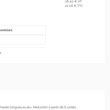
18,40 € HT
22.26 € TTC
nomisez
e
chaises longues au jeu. Réduction à partir de 6 unités.