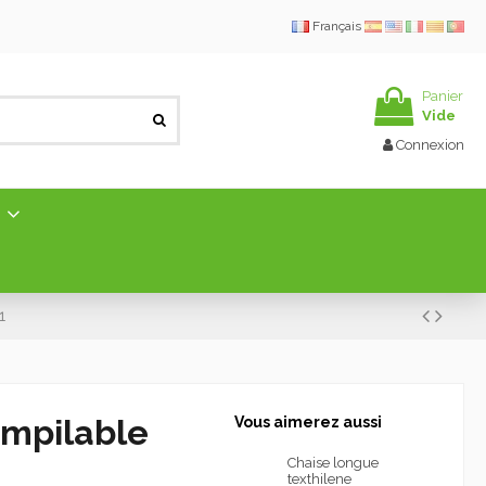
Français
Panier
Vide
Connexion
E
1
empilable
Vous aimerez aussi
Chaise longue
texthilene