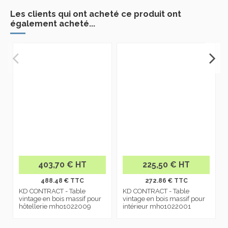
Les clients qui ont acheté ce produit ont
également acheté...
403,70 € HT
225,50 € HT
488.48 € TTC
272.86 € TTC
KD CONTRACT - Table
KD CONTRACT - Table
vintage en bois massif pour
vintage en bois massif pour
hôtellerie mho1022009
intérieur mho1022001