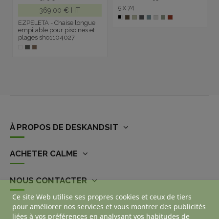
5 x 74
369,00 € HT
EZPELETA - Chaise longue
empilable pour piscines et
plages sho1104027
À PROPOS DE DESKANDSIT
ACHETER CALME
NOUS CONTACTER
Ce site Web utilise ses propres cookies et ceux de tiers
pour améliorer nos services et vous montrer des publicités
liées à vos préférences en analysant vos habitudes de