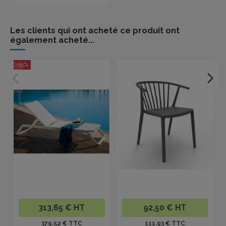
Les clients qui ont acheté ce produit ont
également acheté...
-15%
-
313,65 € HT
92,50 € HT
379.52 € TTC
111.93 € TTC