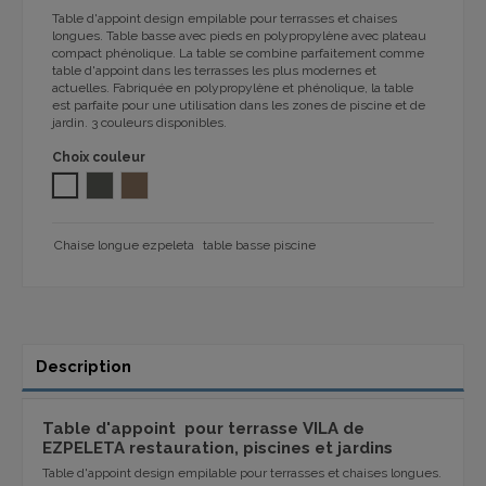
Table d'appoint design empilable pour terrasses et chaises
longues.
Table basse avec pieds en polypropylène avec plateau
compact phénolique.
La table se combine parfaitement comme
table d'appoint dans les terrasses les plus modernes et
actuelles. Fabriquée en polypropylène et phénolique, la table
est parfaite pour une utilisation dans les zones de piscine et de
jardin.
3 couleurs disponibles.
Choix couleur
BLANC
GRIS FONCÉ
TAUPE 1104
Chaise longue ezpeleta
table basse piscine
Description
Table d'appoint pour terrasse VILA de
EZPELETA restauration, piscines et jardins
T
able d'appoint design empilable pour terrasses et chaises longues.