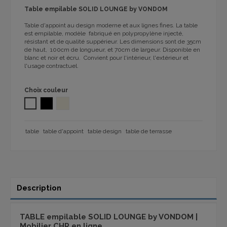
Table empilable SOLID LOUNGE by VONDOM
Table d'appoint au design moderne et aux lignes fines. La table
est empilable, modèle fabriqué en polypropylène injecté,
résistant et de qualité suppérieur. Les dimensions sont de 35cm
de haut, 100cm de longueur, et 70cm de largeur. Disponible en
blanc et noir et écru. Convient pour l'intérieur, l'extérieur et
l'usage contractuel.
Choix couleur
BLANC
NOIR
ÉCRU (VON CRUDO) 1092
table
table d'appoint
table design
table de terrasse
Description
TABLE empilable SOLID LOUNGE by VONDOM
|
Mobilier
CHR
en ligne