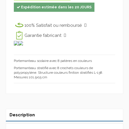
Expédition estimée dans les 20 JOURS
100% Satisfait ou remboursé
Garantie fabricant
Portemanteau scolaire avec 8 patères en couleurs
Portemanteau s
tratifié avec
8
crochets
couleurs de
polypropylène
.
Structure
couleurs
finition
stratifiés
L
-
138.
Mesures
101.5x15
cm
Description