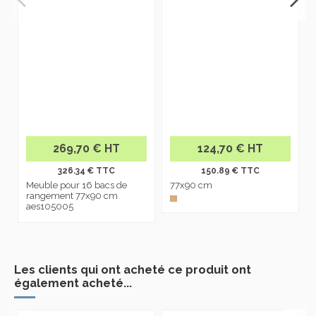
269,70 € HT
124,70 € HT
326.34 € TTC
150.89 € TTC
Meuble pour 16 bacs de
77x90 cm
rangement 77x90 cm
aes105005
Les clients qui ont acheté ce produit ont
également acheté...