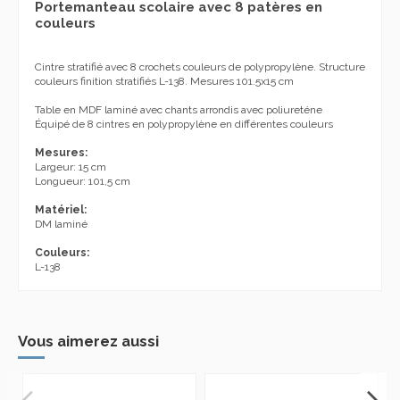
Portemanteau scolaire avec 8 patères en
couleurs
Cintre
stratifié avec
8
crochets
couleurs de
polypropylène
.
Structure
couleurs
finition
stratifiés
L
-
138.
Mesures
101.5x15
cm
Table en MDF laminé avec chants arrondis avec poliureténe
Équipé de 8
cintres
en polypropylène
en différentes couleurs
Mesures:
Largeur:
15
cm
Longueur:
101,5
cm
Matériel:
DM
laminé
Couleurs:
L-
138
Vous aimerez aussi