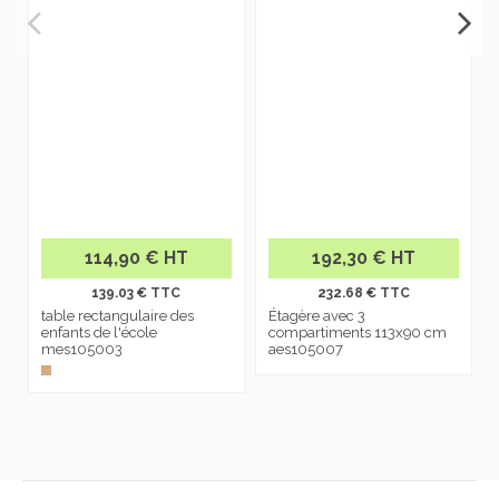
114,90 € HT
192,30 € HT
139.03 € TTC
232.68 € TTC
table rectangulaire des
Étagère avec 3
enfants de l'école
compartiments 113x90 cm
mes105003
aes105007