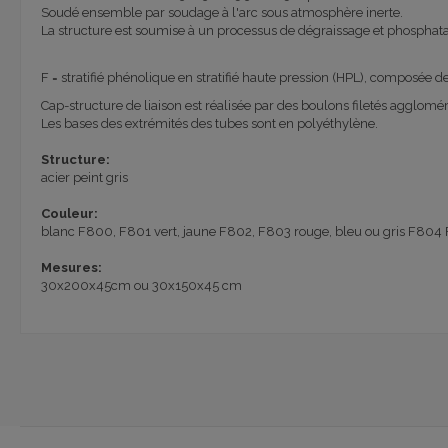
Soudé ensemble par soudage à l'arc sous atmosphère inerte.
La structure est soumise à un processus de dégraissage et phosphatat
F = stratifié phénolique en stratifié haute pression (HPL), composée de
Cap-structure de liaison est réalisée par des boulons filetés agglomér
Les bases des extrémités des tubes sont en polyéthylène.
Structure:
acier peint gris
Couleur:
blanc F800, F801 vert, jaune F802, F803 rouge, bleu ou gris F804
Mesures:
30x200x45cm ou
30x150x45
cm