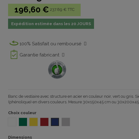
196,60 €
237.89 € TTC
Expédition estimée dans les 20 JOURS
100% Satisfait ou remboursé
Garantie fabricant
Banc de vestiaire avec structure en acier en couleur noir, vert ou gris. Si
(phénolique) en divers couleurs. Mesure 30x150x45 cm ou 30x200x4
Choix couleur
BLANC F800
VERT F801
JAUNE F802
ROUGE F803
BLEU F804
GRIS F805
Dimensions