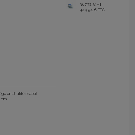
367,72 € HT
444.94 € TTC
ège en stratifé massif
5 cm