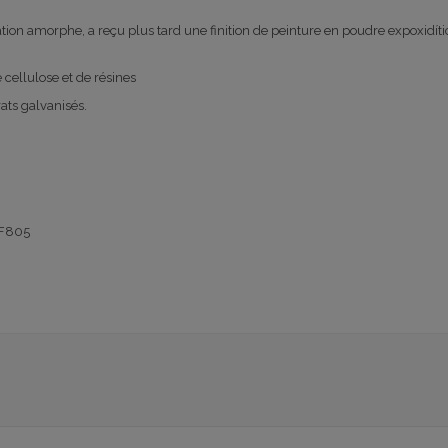
ion amorphe, a reçu plus tard une finition de peinture en poudre expoxidíti
 cellulose et de résines
ats galvanisés.
 F805