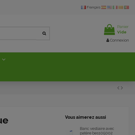
Français
Panier
Vide
Connexion
E
ue
Vous aimerez aussi
Banc vestiaire avec
patère bes105002