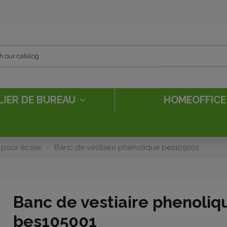
LIER DE BUREAU
HOMEOFFIC
 pour école
Banc de vestiaire phenolique bes105001
Banc de vestiaire phenoliq
bes105001