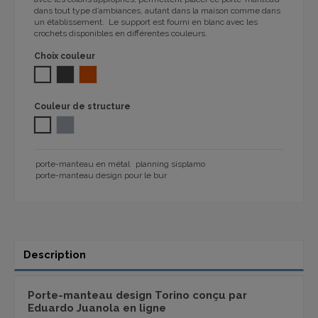
dans tout type d’ambiances, autant dans la maison comme dans
un établissement. Le support est fourni en blanc avec les
crochets disponibles en différentes couleurs.
Choix couleur
BLANC
GRIS FONCÉ RAL7016
ORANGE RAL2004 407
Couleur de structure
Blanc
10pl GREY RAL 9006 1100
porte-manteau en métal
planning sisplamo
porte-manteau design pour le bur
Description
Porte-manteau design Torino conçu par
Eduardo Juanola en ligne