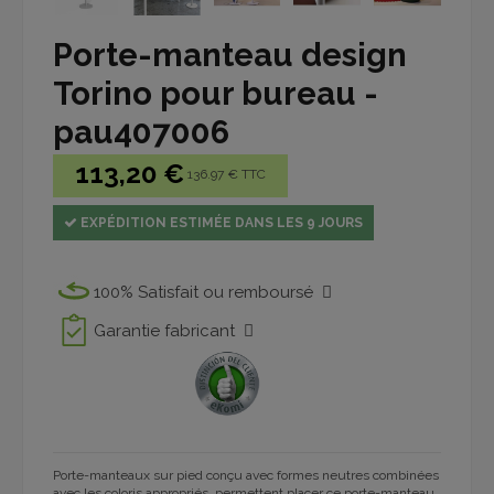
Porte-manteau design
Torino pour bureau -
pau407006
113,20 €
136.97 € TTC
EXPÉDITION ESTIMÉE DANS LES 9 JOURS
100% Satisfait ou remboursé
Garantie fabricant
Porte-manteaux sur pied conçu avec formes neutres combinées
avec les coloris appropriés, permettent placer ce porte-manteau