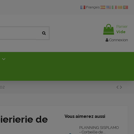
Français
Panier
Vide
Connexion
E
002
erierie de
Vous aimerez aussi
PLANNING SISPLAMO
- Corbeille de...