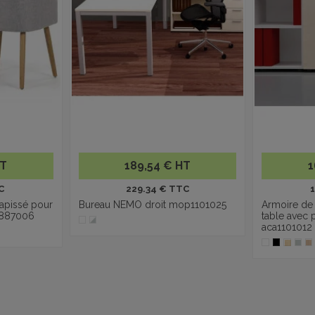
HT
189,54 € HT
1
C
229.34 € TTC
tapissé pour
Bureau NEMO droit mop1101025
Armoire de
e887006
table avec 
aca1101012