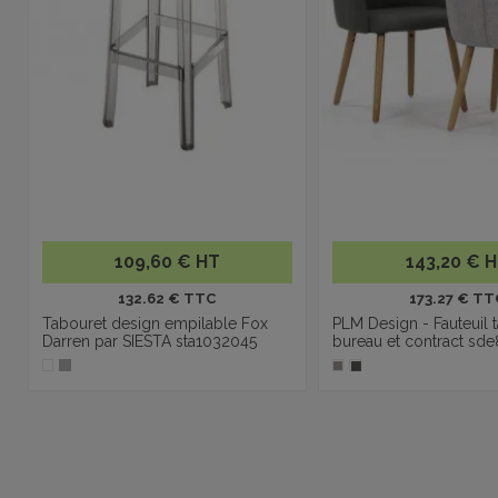
109,60 € HT
143,20 € 
132.62 € TTC
173.27 € TT
Tabouret design empilable Fox
PLM Design - Fauteuil 
Darren par SIESTA sta1032045
bureau et contract sd