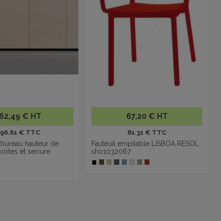
62,49 € HT
67,20 € HT
196.61 € TTC
81.31 € TTC
 bureau hauteur de
Fauteuil empilable LISBOA RESOL
portes et serrure
sho1032067