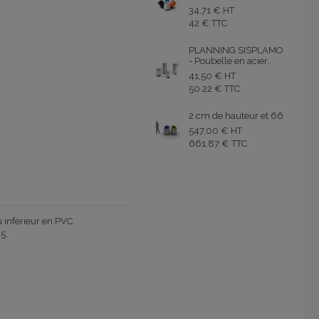
34,71 € HT
42 € TTC
PLANNING SISPLAMO
- Poubelle en acier...
41,50 € HT
50.22 € TTC
2 cm de hauteur et 66
547,00 € HT
661.87 € TTC
 inférieur en PVC.
35.