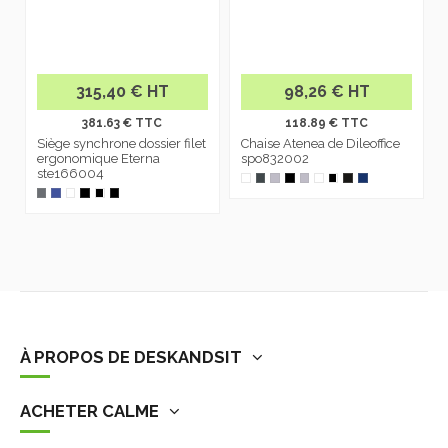
315,40 € HT
98,26 € HT
381.63 € TTC
118.89 € TTC
Siège synchrone dossier filet
Chaise Atenea de Dileoffice
ergonomique Eterna
spo832002
ste166004
À PROPOS DE DESKANDSIT
ACHETER CALME