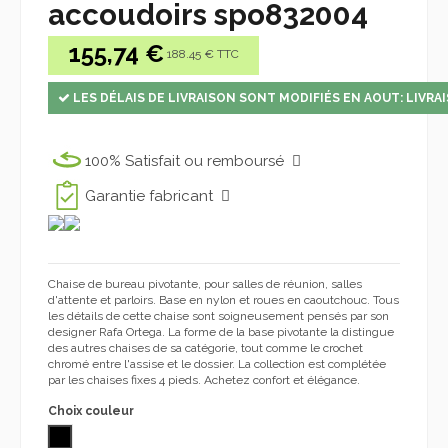
accoudoirs spo832004
155,74 €
188.45 € TTC
LES DÉLAIS DE LIVRAISON SONT MODIFIÉS EN AOUT: LIVRAI
100% Satisfait ou remboursé
Garantie fabricant
Chaise de bureau pivotante, pour salles de réunion, salles
d'attente et parloirs. Base en nylon et roues en caoutchouc. Tous
les détails de cette chaise sont soigneusement pensés par son
designer Rafa Ortega. La forme de la base pivotante la distingue
des autres chaises de sa catégorie, tout comme le crochet
chromé entre l'assise et le dossier. La collection est complétée
par les chaises fixes 4 pieds. Achetez confort et élégance.
Choix couleur
Polipropilène noir