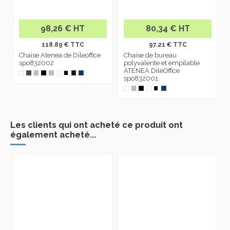
98,26 € HT
80,34 € HT
118.89 € TTC
97.21 € TTC
Chaise Atenea de Dileoffice
Chaise de bureau
spo832002
polyvalente et empilable
ATENEA DileOffice
spo832001
Les clients qui ont acheté ce produit ont
également acheté...