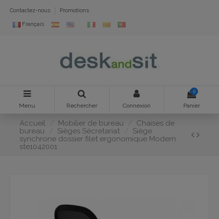
Contactez-nous
Promotions
Français
0
Menu
Rechercher
Connexion
Panier
Accueil
Mobilier de bureau
Chaises de
bureau
Sièges Sécretariat
Siège
synchrone dossier filet ergonomique Modern
ste1042001