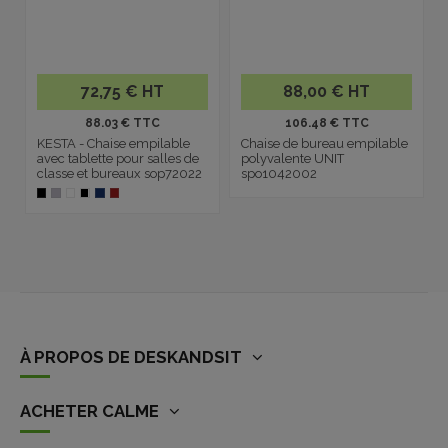
72,75 € HT
88,00 € HT
88.03 € TTC
106.48 € TTC
KESTA - Chaise empilable
Chaise de bureau empilable
avec tablette pour salles de
polyvalente UNIT
classe et bureaux sop72022
spo1042002
À PROPOS DE DESKANDSIT
ACHETER CALME