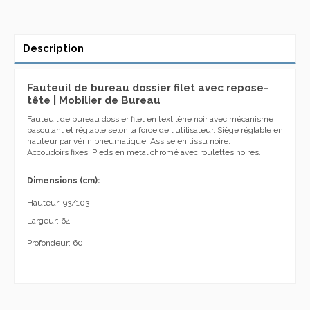
Description
Fauteuil de bureau dossier filet avec repose-
tête | Mobilier de Bureau
Fauteuil de bureau dossier filet en textilène noir avec mécanisme
b
asculant
et
réglable selon la force de l'utilisateur
. Siège r
églable en
hauteur par vérin pneumatique
. A
ssise en tissu noire.
Accoudoirs fixes.
Pieds en metal chromé avec roulettes noires.
Dimensions
(
cm):
Hauteur
: 93/103
Largeur: 64
Profondeur
: 60