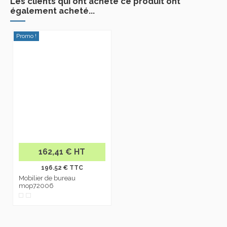
Les clients qui ont acheté ce produit ont
également acheté...
Promo !
162,41 € HT
196.52 € TTC
Mobilier de bureau
mop72006