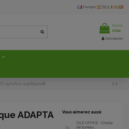
Français
Panier
Vide
Connexion
E
RO synchro sop832008
ique ADAPTA
Vous aimerez aussi
DILE OFFICE - Chaise
de bureau...