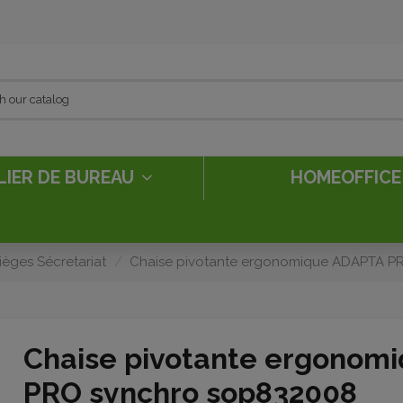
LIER DE BUREAU
HOMEOFFIC
ièges Sécretariat
Chaise pivotante ergonomique ADAPTA P
Chaise pivotante ergonom
PRO synchro sop832008