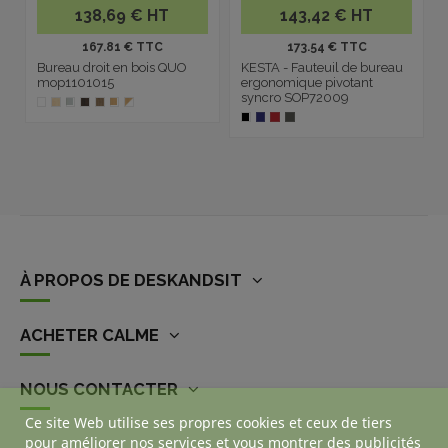
138,69 € HT
143,42 € HT
167.81 € TTC
173.54 € TTC
Bureau droit en bois QUO
KESTA - Fauteuil de bureau
mop1101015
ergonomique pivotant
syncro SOP72009
À PROPOS DE DESKANDSIT
ACHETER CALME
NOUS CONTACTER
Ce site Web utilise ses propres cookies et ceux de tiers
pour améliorer nos services et vous montrer des publicités