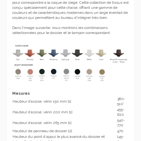
pour correspondre à la coque de siège.
Cette collection de tissus est
conçu spécialement pour cette chaise, offrant une gamme de
couleurs et de caractéristiques modernes dans un large éventail de
couleurs qui permettent au bureau d'intégrer très bien.
Dans l'image suivante, nous montrons les combinaisons
sélectionnées pour le dossier et le tampon correspondant:
Mesures
380-
Hauteur d’assise, vérin 150 mm [1]
510*
455-
Hauteur d’assise, vérin 200 mm [1]
620
540-
Hauteur d’assise, vérin 265 mm [1]
770
Hauteur de panneau de dossier [2]
470
Hauteur du point d´appui le plus avancé du dossier et
145-