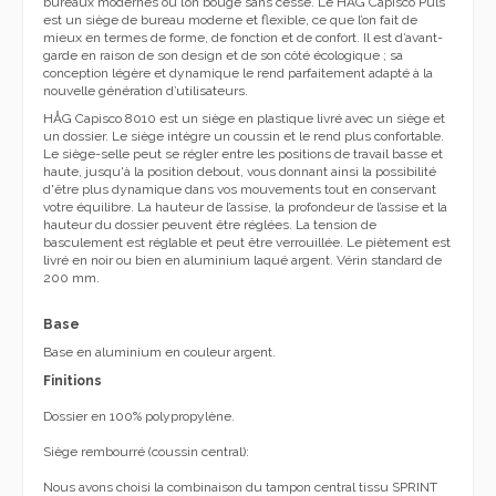
bureaux modernes où l’on bouge sans cesse. Le HÅG Capisco Puls
est un siège de bureau moderne et flexible, ce que l’on fait de
mieux en termes de forme, de fonction et de confort. Il est d’avant-
garde en raison de son design et de son côté écologique ; sa
conception légère et dynamique le rend parfaitement adapté à la
nouvelle génération d’utilisateurs.
HÅG Capisco 8010 est un siège en plastique livré avec un siège et
un dossier. Le siège intègre un coussin et le rend plus confortable.
Le siège-selle peut se régler entre les positions de travail basse et
haute, jusqu'à la position debout, vous donnant ainsi la possibilité
d'être plus dynamique dans vos mouvements tout en conservant
votre équilibre. La hauteur de l’assise, la profondeur de l’assise et la
hauteur du dossier peuvent être réglées. La tension de
basculement est réglable et peut être verrouillée. Le piètement est
livré en noir ou bien en aluminium laqué argent. Vérin standard de
200 mm.
Base
Base en aluminium en couleur argent.
Finitions
Dossier en 100% polypropylène.
Siège rembourré
(coussin central):
Nous avons choisi la combinaison du tampon central tissu SPRINT