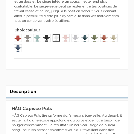
et un dossier. Le siège intègre un coussin et le rend plus
confortable. Le siège-selle peut se régler entre les positions de
travail basse et haute, jusqu'à la position debout, vous donnant
ainsi la possibilité d'être plus dynamique dans vos mouvements
tout en conservant votre équilibre.
Choix couleur
RED 914 PULS
CLAY 914 PULS
SEA GREEN 914 PULS
BLACK 914 PULS
WHITE 914 PULS
PINK 914 PULS
LIGHT GREY 914 PULS
PETROLEUM 914 PULS
PULS MOSS 914
PULS ROSESHIP 9
PULS SAND 
PULS BLUEBERRY 914
Description
HÅG Capisco Puls
HÅG Capisco Puls tire sa forme du fameux siège-selle. Au départ, il
est le fruit d’une étude approfondie du corps et de notre besoin de
bouger constamment. Le résultat : un nouveau siège de bureau
conçu pour les personnes comme vous qui travaillent dans des