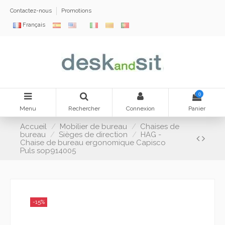
Contactez-nous
Promotions
Français
0
Menu
Rechercher
Connexion
Panier
Accueil
Mobilier de bureau
Chaises de
bureau
Sièges de direction
HAG -
Chaise de bureau ergonomique Capisco
Puls sop914005
-15%