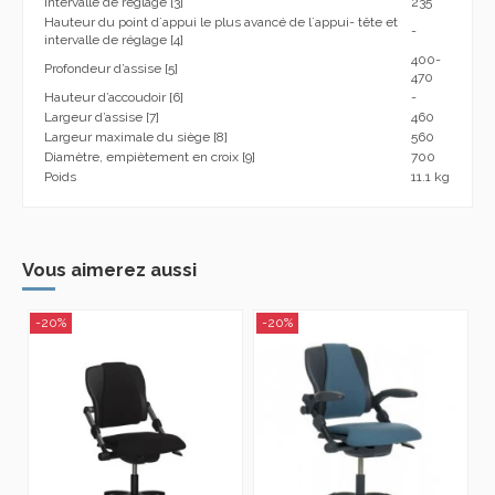
intervalle de réglage [3]
235
Hauteur du point d´appui le plus avancé de l´appui- tête et
-
intervalle de réglage [4]
400-
Profondeur d’assise [5]
470
Hauteur d’accoudoir [6]
-
Largeur d’assise [7]
460
Largeur maximale du siège [8]
560
Diamètre, empiètement en croix [9]
700
Poids
11.1 kg
Vous aimerez aussi
-20%
-20%