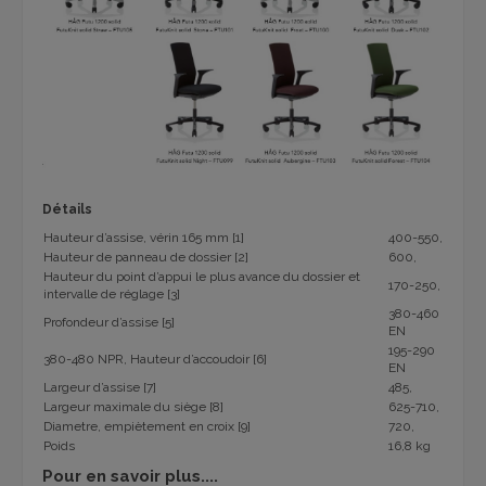
Détails
Hauteur d’assise, vérin 165 mm [1]
400-550,
Hauteur de panneau de dossier [2]
600,
Hauteur du point d’appui le plus avance du dossier et
170-250,
intervalle de réglage [3]
380-460
Profondeur d’assise [5]
EN
195-290
380-480 NPR, Hauteur d’accoudoir [6]
EN
Largeur d’assise [7]
485,
Largeur maximale du siège [8]
625-710,
Diametre, empiètement en croix [9]
720,
Poids
16,8 kg
Pour en savoir plus....