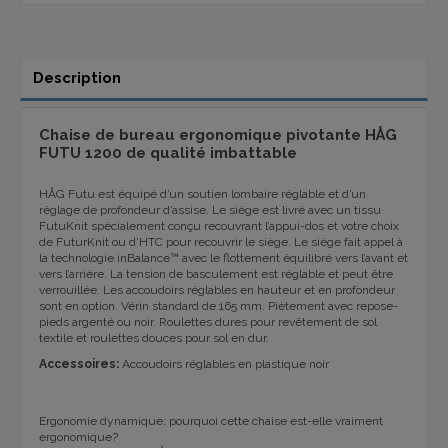
Description
Chaise de bureau ergonomique pivotante HÅG
FUTU 1200 de qualité imbattable
HÅG Futu est équipé d’un soutien lombaire réglable et d’un
réglage de profondeur d’assise. Le siège est livré avec un tissu
FutuKnit spécialement conçu recouvrant l’appui-dos et votre choix
de FuturKnit ou d’HTC pour recouvrir le siège. Le siège fait appel à
la technologie inBalance™ avec le flottement équilibré vers l’avant et
vers l’arrière. La tension de basculement est réglable et peut être
verrouillée. Les accoudoirs réglables en hauteur et en profondeur
sont en option. Vérin standard de 165 mm. Piètement avec repose-
pieds argenté ou noir. Roulettes dures pour revêtement de sol
textile et roulettes douces pour sol en dur.
Accessoires:
Accoudoirs réglables en plastique noir
Ergonomie dynamique: pourquoi cette chaise est-elle vraiment
ergonomique?