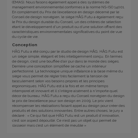
(EMAS). Nous faisons également appel à des systèmes de
management environnemental conformes à la norme NS-ISO 14001.
En complément du Prix de l’excellence en design décerné par le
Conseil de design norvégien, le siège HÅG Futu a également reçu
le Prix du design durable du Conseil, un des critères de sélection
étant le développement d'un produit ou d’une solution offrant des
caractéristiques environnementales significatives du point de vue
du cycle de vie.
Conception
HÅG Futu a été conçu par le studio de design HÅG. HÅG Futu est
un siège simple, élégant et très intelligemment conçu. En termes
de design, c’est une bouffée d’air pur dans le monde des sièges.
Derrière une conception simplifiée se cache un intérieur
perfectionné. La technologie unique inBalance à la base même du
siège vous permet de régler très facilement la tension de
basculement selon vos besoins propres et les principes
ergonomiques. HÅG Futu est à la fois et en même temps
intemporel et innovant et il s'intègre aisément à n'importe quel
décor de bureau. HÅG Futu a reçu du Conseil norvégien du design
le prix de l’excellence pour son design en 2009. Le prix vient
récompenser les réalisations faisant appel au design pour créer des
produits et des solutions innovantes. Entre autres choses, le jury a
déclaré : « Ce qui fait que HÅG Futu est un produit d’innovation,
c’est son aspect dépouillé. Ce n’est pas un objet qui permet de
s’asseoir mais c’est un élément de meuble »