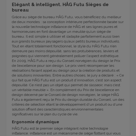
Elégant & intelligent. HÅG Futu Sièges de
bureau
Grâce au siège de bureau HÅG Futu, vous bénéficiez du meilleur
de deux mondes : sa conception intérieure perfectionnée basée sur
la nouvelle technologie inBalance de HÅG et ses lignes pures et
harmonieuses en font davantage un meuble qu’un siège de
bureau. Il est simple à utiliser et s’adapte parfaitement aussi bien
aux grands bureaux paysagers qu’aux petits bureaux individuels.
Tout en étant totalement fonctionnel, le style du HÅG Futu n’en
demeure pas moins dépouillé, sans les protubérances, leviers et
poignées qui viennent généralement polluer l'aspect esthétique.
En 2009, HÅG Futu a reçu du Conseil norvégien du design le Prix
de l’excellence pour son design. Le prix vient récompenser les
réalisations faisant appel au design pour la création de produits et
de solutions innovantes. Entre autres choses, le jury a déclaré : « Ce
qui fait que HÅG Futu est un produit d’innovation, c’est son aspect
dépouillé. Ce n’est pas un objet qui permet de s’asseoir, mais c’est
un véritable meuble ». En complément du Prix de l’excellence en
design décerné par le Conseil de design norvégien, le siège HÅG
Futu a également reçu le Prix du design durable du Conseil, un des
critères de sélection étant le développement d'un produit ou d’une
solution offrant des caractéristiques environnementales
significatives sur le plan du cycle de vie.
Ergonomie dynamique
HÅG Futu est le premier siège intégrant notre technologie
inBalance. inBalance est un mécanisme de siège flottant qui vous