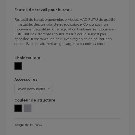
Fauteil de travail pour bureau
Fauteuil de travail ergonomique Modell HAG FUTU de qualité
imbattable, design robuste et écologique. Conçu pour un
mouvement équilibré, une régulation lombaire, rembourré en
FutuKnit de différentes couleurs (si la couleur n'est pas
spécifiée, il est fourni en noir). Bras réglables en hauteur en
option. Base en aluminium gris argenté ou noir au choix.
Choix couleur
NOIR
Accessoires
Couleur de structure
NOIR
COULEUR GRIS
siege de bureau