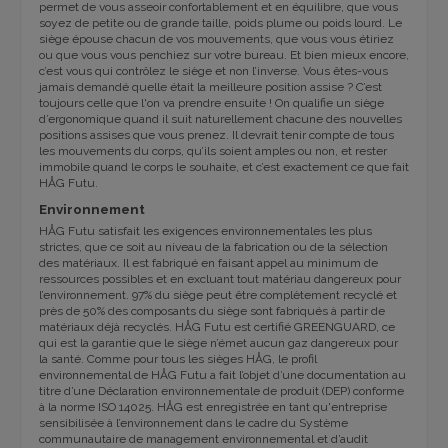
permet de vous asseoir confortablement et en équilibre, que vous
soyez de petite ou de grande taille, poids plume ou poids lourd. Le
siège épouse chacun de vos mouvements, que vous vous étiriez
ou que vous vous penchiez sur votre bureau. Et bien mieux encore,
c’est vous qui contrôlez le siège et non l’inverse. Vous êtes-vous
jamais demandé quelle était la meilleure position assise ? C’est
toujours celle que l'on va prendre ensuite ! On qualifie un siège
d’ergonomique quand il suit naturellement chacune des nouvelles
positions assises que vous prenez. Il devrait tenir compte de tous
les mouvements du corps, qu’ils soient amples ou non, et rester
immobile quand le corps le souhaite, et c’est exactement ce que fait
HÅG Futu.
Environnement
HÅG Futu satisfait les exigences environnementales les plus
strictes, que ce soit au niveau de la fabrication ou de la sélection
des matériaux. Il est fabriqué en faisant appel au minimum de
ressources possibles et en excluant tout matériau dangereux pour
l’environnement. 97% du siège peut être complètement recyclé et
près de 50% des composants du siège sont fabriqués à partir de
matériaux déjà recyclés. HÅG Futu est certifié GREENGUARD, ce
qui est la garantie que le siège n’émet aucun gaz dangereux pour
la santé. Comme pour tous les sièges HÅG, le profil
environnemental de HÅG Futu a fait l’objet d’une documentation au
titre d’une Déclaration environnementale de produit (DEP) conforme
à la norme ISO 14025. HÅG est enregistrée en tant qu'entreprise
sensibilisée à l’environnement dans le cadre du Système
communautaire de management environnemental et d’audit