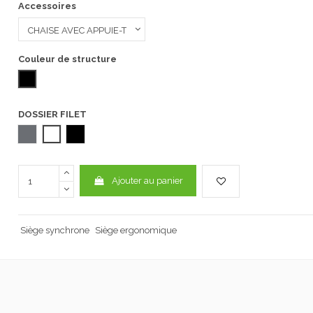
Accessoires
Couleur de structure
NOIR
DOSSIER FILET
FILET GRIS
FILET BLANC
FILET NOIR
Ajouter au panier
Siège synchrone
Siège ergonomique