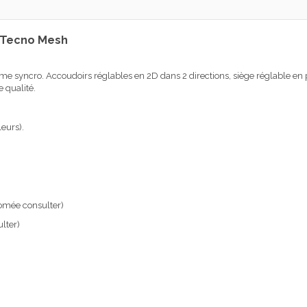
o Tecno Mesh
 syncro. Accoudoirs réglables en 2D dans 2 directions, siège réglable en p
 qualité.
eurs).
romée consulter)
lter)