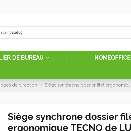
LIER DE BUREAU
HOMEOFFIC
ièges de direction
Siège synchrone dossier filet ergonom
Siège synchrone dossier fil
ergonomique TECNO de L