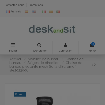
Contactez-nous
Promotions
Français
0
Menu
Rechercher
Connexion
Panier
Accueil
Mobilier de bureau
Chaises de
bureau
Sièges de direction
Chaise de
bureau pivotante mesh Sofia d'Euromof
ste2033006
Promo !