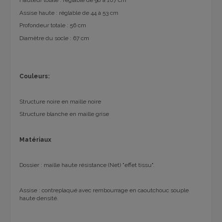
Hauteur totale : réglable de 98 à 107 cm
Assise haute : réglable de 44 à 53 cm
Profondeur totale : 56 cm
Diamètre du socle : 67 cm
Couleurs:
Structure noire en maille noire
Structure blanche en maille grise
Matériaux
Dossier : maille haute résistance (Net) "effet tissu".
Assise : contreplaqué avec rembourrage en caoutchouc souple
haute densité.