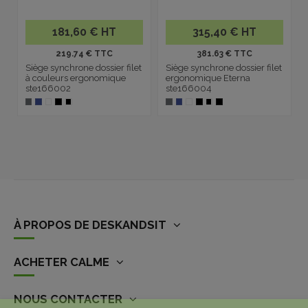
181,60 € HT
315,40 € HT
219.74 € TTC
381.63 € TTC
Siège synchrone dossier filet
Siège synchrone dossier filet
à couleurs ergonomique
ergonomique Eterna
ste166002
ste166004
À PROPOS DE DESKANDSIT
ACHETER CALME
NOUS CONTACTER