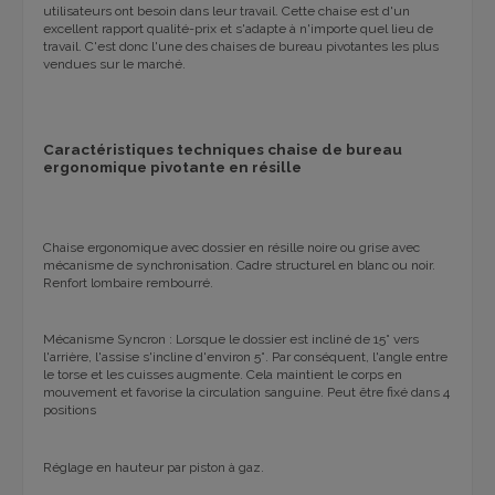
utilisateurs ont besoin dans leur travail. Cette chaise est d'un
excellent rapport qualité-prix et s'adapte à n'importe quel lieu de
travail. C'est donc l'une des chaises de bureau pivotantes les plus
vendues sur le marché.
Caractéristiques techniques chaise de bureau
ergonomique pivotante en résille
Chaise ergonomique avec dossier en résille noire ou grise avec
mécanisme de synchronisation. Cadre structurel en blanc ou noir.
Renfort lombaire rembourré.
Mécanisme Syncron : Lorsque le dossier est incliné de 15° vers
l'arrière, l'assise s'incline d'environ 5°. Par conséquent, l'angle entre
le torse et les cuisses augmente. Cela maintient le corps en
mouvement et favorise la circulation sanguine. Peut être fixé dans 4
positions
Réglage en hauteur par piston à gaz.