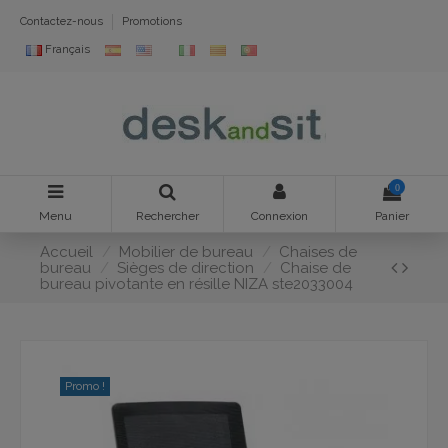
Contactez-nous
Promotions
Français
0
Menu
Rechercher
Connexion
Panier
Accueil
Mobilier de bureau
Chaises de
bureau
Sièges de direction
Chaise de
bureau pivotante en résille NIZA ste2033004
Promo !