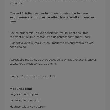
le marché.
Caractéristiques techniques chaise de bureau
ergonomique pivotante effet tissu résille blanc ou
noir
Chaise ergonomique avec dossier en maille, effet tissu très
résistant et flexible, mécanisme de contact permanent libéré.
Donnez à votre bureau un look moderne et contemporain avec
cette chaise.
Accoudoirs réglables 1D avec accoudoirs en caoutchouc. Siège en
caoutchouc mousse haute densité.
Finition: Rembourré en tissu FLEX
Mesures (cm)
Largeur totale: 63 cm
Largeur d'assise: 47 cm
Hauteur totale: 92> 104 cm