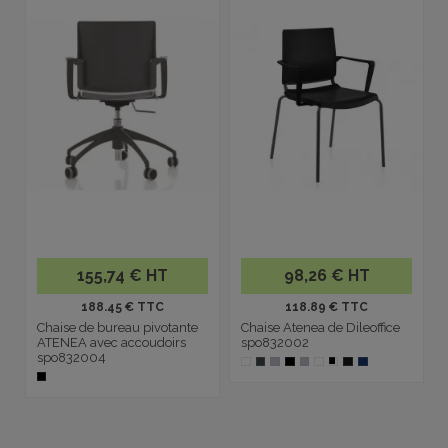
155,74 € HT
98,26 € HT
188.45 € TTC
118.89 € TTC
Chaise de bureau pivotante
Chaise Atenea de Dileoffice
ATENEA avec accoudoirs
spo832002
spo832004