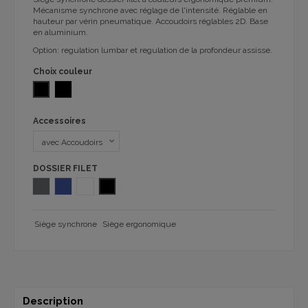
Mécanisme synchrone avec réglage de l'intensité. Réglable en
hauteur par vérin pneumatique. Accoudoirs réglables 2D. Base
en aluminium.
Option: regulation lumbar et regulation de la profondeur assisse.
Choix couleur
NOIR
Rembourrage grisKING 8507
Accessoires
DOSSIER FILET
FILET GRIS
FILET BLUE
FILET BLANC
FILET NOIR
Siège synchrone
Siège ergonomique
Description