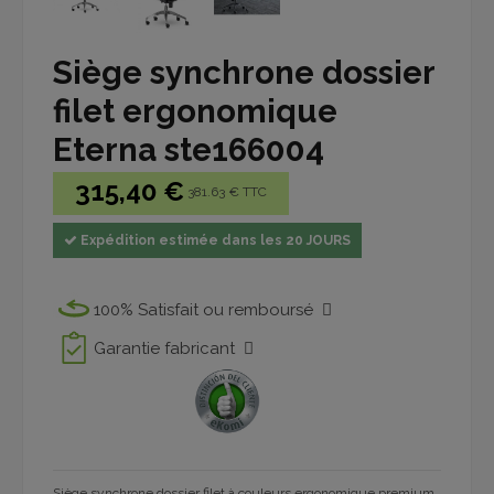
Siège synchrone dossier
filet ergonomique
Eterna ste166004
315,40 €
381.63 € TTC
Expédition estimée dans les 20 JOURS
100% Satisfait ou remboursé
Garantie fabricant
Siège synchrone dossier filet à couleurs ergonomique premium.