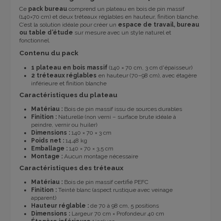
Ce
pack bureau
comprend un plateau en bois de pin massif
(140×70 cm) et deux tréteaux réglables en hauteur, finition blanche.
C’est la solution idéale pour créer un
espace de travail, bureau
ou table d’étude
sur mesure avec un style naturel et
fonctionnel.
Contenu du pack
1 plateau en bois massif
(140 × 70 cm, 3 cm d'épaisseur)
2 tréteaux réglables
en hauteur (70–98 cm), avec étagère
inférieure et finition blanche
Caractéristiques du plateau
Matériau :
Bois de pin massif issu de sources durables
Finition :
Naturelle (non verni – surface brute idéale à
peindre, vernir ou huiler)
Dimensions :
140 × 70 × 3 cm
Poids net :
14,48 kg
Emballage :
140 × 70 × 3,5 cm
Montage :
Aucun montage nécessaire
Caractéristiques des tréteaux
Matériau :
Bois de pin massif certifié PEFC
Finition :
Teinté blanc (aspect rustique avec veinage
apparent)
Hauteur réglable :
de 70 à 98 cm, 5 positions
Dimensions :
Largeur 70 cm × Profondeur 40 cm