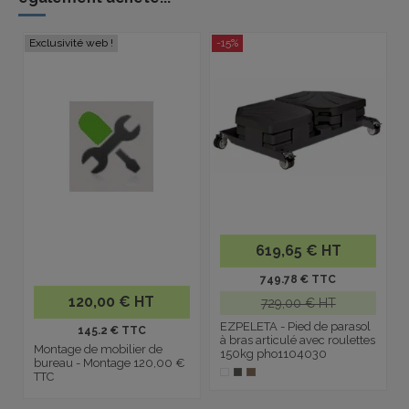
Exclusivité web !
-15%
619,65 € HT
749.78 € TTC
120,00 € HT
729,00 € HT
EZPELETA - Pied de parasol
145.2 € TTC
à bras articulé avec roulettes
Montage de mobilier de
150kg pho1104030
bureau - Montage 120,00 €
TTC