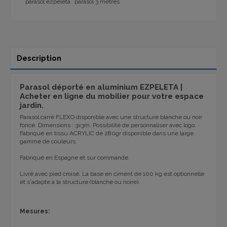
parasol ezpeleta
parasol 3 metres
Description
Parasol déporté en aluminium EZPELETA |
Acheter en ligne du mobilier pour votre espace
jardin.
Parasol carré FLEXO disponible avec une structure blanche ou noir
foncé. Dimensions : 3x3m. Possibilité de personnaliser avec logo.
Fabriqué en tissu ACRYLIC de 280gr disponible dans une large
gamme de couleurs.
Fabriqué en Espagne et sur commande.
Livré avec pied croisé.
La base en ciment de 100 kg est optionnelle
et s'adapte à la structure (blanche ou noire).
Mesures: