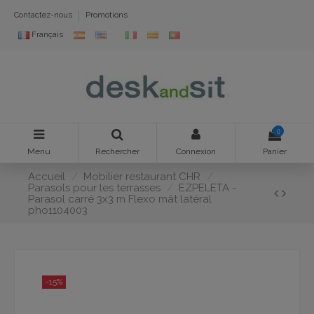
Contactez-nous
Promotions
Français
0
Menu
Rechercher
Connexion
Panier
Accueil
Mobilier restaurant CHR
Parasols pour les terrasses
EZPELETA -
Parasol carré 3x3 m Flexo mât latéral
pho1104003
-15%