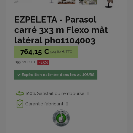
EZPELETA - Parasol
carré 3x3 m Flexo mât
latéral pho1104003
764,15 €
924.62 € TTC
899,00 € HT
-15%
Expédition estimée dans les 20 JOURS
100% Satisfait ou remboursé
Garantie fabricant