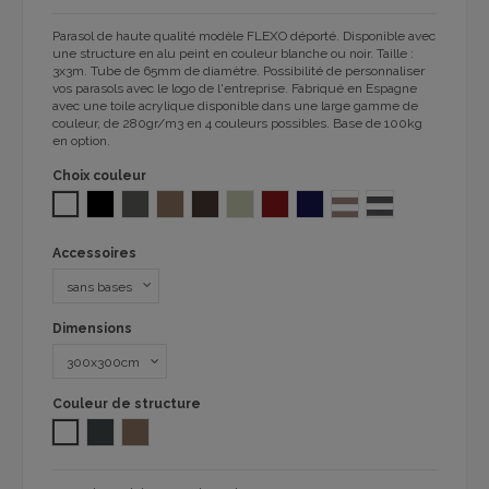
Parasol de haute qualité modèle FLEXO déporté. Disponible avec
une structure en alu peint en couleur blanche ou noir. Taille :
3x3m. Tube de 65mm de diamètre. Possibilité de personnaliser
vos parasols avec le logo de l'entreprise. Fabriqué en Espagne
avec une toile acrylique disponible dans une large gamme de
couleur, de 280gr/m3 en 4 couleurs possibles. Base de 100kg
en option.
Choix couleur
BLANC
NOIR
GRIS FONCÉ
TAUPE 1104
MOKA 1104
ARENA SAND 1104
BURGUNDY 1104
NAVY 1104
TAUPE STRIPE 1104
ANTHRACITE STRI
Accessoires
Dimensions
Couleur de structure
Blanc
GRIS FONCE
TAUPE