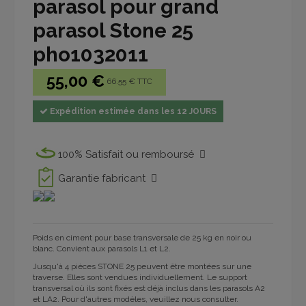
parasol pour grand
parasol Stone 25
pho1032011
55,00 €
66.55 € TTC
Expédition estimée dans les 12 JOURS
100% Satisfait ou remboursé
Garantie fabricant
Poids en ciment pour base transversale de 25 kg en noir ou
blanc. Convient aux parasols L1 et L2.
Jusqu'à 4 pièces STONE 25 peuvent être montées sur une
traverse. Elles sont vendues individuellement. Le support
transversal où ils sont fixés est déjà inclus dans les parasols A2
et LA2. Pour d'autres modèles, veuillez nous consulter.