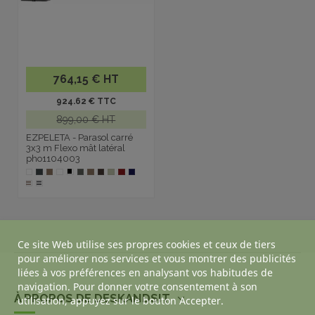
764,15 € HT
924.62 € TTC
899,00 € HT
EZPELETA - Parasol carré
3x3 m Flexo mât latéral
pho1104003
Ce site Web utilise ses propres cookies et ceux de tiers
pour améliorer nos services et vous montrer des publicités
liées à vos préférences en analysant vos habitudes de
navigation. Pour donner votre consentement à son
À PROPOS DE DESKANDSIT
utilisation, appuyez sur le bouton Accepter.