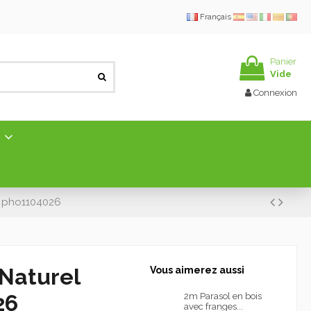
Français
Panier
Vide
Connexion
E
m pho1104026
 Naturel
Vous aimerez aussi
26
2m Parasol en bois
avec franges...