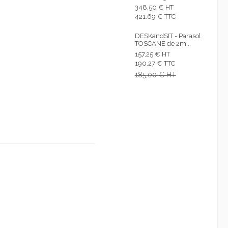
348,50 € HT
421.69 € TTC
DESKandSIT - Parasol
TOSCANE de 2m...
157,25 € HT
190.27 € TTC
185,00 € HT