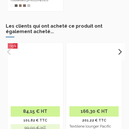
Les clients qui ont acheté ce produit ont
également acheté...
-15%
84,15 € HT
166,30 € HT
101.82 € TTC
201.22 € TTC
Textilene lounger Pacific
99,00 € HT