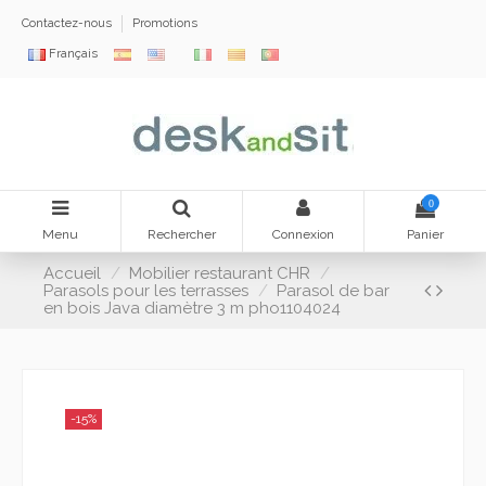
Contactez-nous
Promotions
Français
0
Menu
Rechercher
Connexion
Panier
Accueil
Mobilier restaurant CHR
Parasols pour les terrasses
Parasol de bar
en bois Java diamètre 3 m pho1104024
-15%