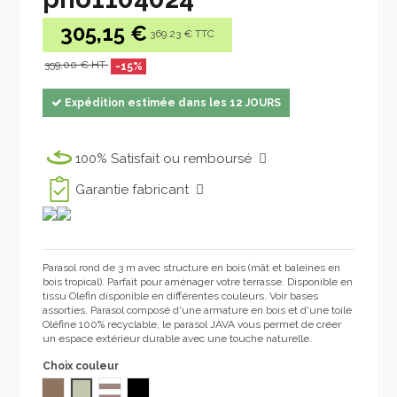
305,15 €
369.23 € TTC
359,00 € HT
-15%
Expédition estimée dans les 12 JOURS
100% Satisfait ou remboursé
Garantie fabricant
Parasol rond de 3 m avec structure en bois (mât et baleines en
bois tropical). Parfait pour aménager votre terrasse. Disponible en
tissu Olefin disponible en différentes couleurs. Voir bases
assorties. Parasol composé d'une armature en bois et d'une toile
Oléfine 100% recyclable, le parasol JAVA vous permet de créer
un espace extérieur durable avec une touche naturelle.
Choix couleur
TAUPE 1104
ARENA SAND 1104
TAUPE STRIPE 1104
OLEFIN NEGRO