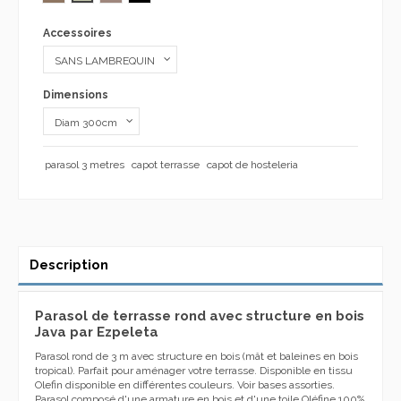
Accessoires
Dimensions
parasol 3 metres
capot terrasse
capot de hosteleria
Description
Parasol de terrasse rond avec structure en bois
Java par Ezpeleta
Parasol rond de 3 m avec structure en bois (mât et baleines en bois
tropical). Parfait pour aménager votre terrasse. Disponible en tissu
Olefin disponible en différentes couleurs. Voir bases assorties.
Parasol composé d'une armature en bois et d'une toile Oléfine 100%