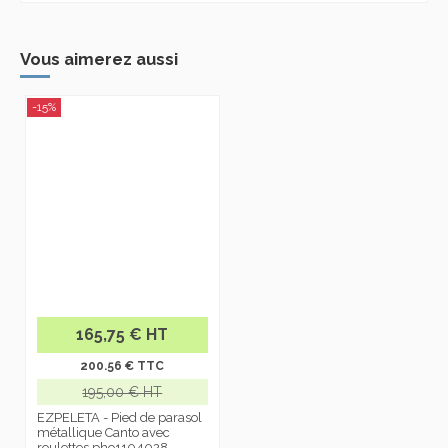
Vous aimerez aussi
-15%
165,75 € HT
200.56 € TTC
195,00 € HT
EZPELETA - Pied de parasol
métallique Canto avec
roulettes pho1104028