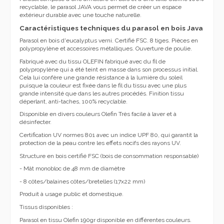
recyclable, le parasol JAVA vous permet de créer un espace
extérieur durable avec une touche naturelle.
Caractéristiques techniques du parasol en bois Java
Parasol en bois d'eucalyptus verni. Certifié FSC. 8 tiges. Pièces en
polypropylène et accessoires métalliques. Ouverture de poulie.
Fabriqué avec du tissu OLEFIN fabriqué avec du fil de
polypropylène qui a été teint en masse dans son processus initial.
Cela lui confère une grande résistance à la lumière du soleil
puisque la couleur est fixée dans le fil du tissu avec une plus
grande intensité que dans les autres procédés. Finition tissu
déperlant, anti-taches, 100% recyclable.
Disponible en divers couleurs Olefin Très facile à laver et à
désinfecter.
Certification UV normes 801 avec un indice UPF 80, qui garantit la
protection de la peau contre les effets nocifs des rayons UV.
Structure en bois certifié FSC (bois de consommation responsable)
- Mât monobloc de 48 mm de diamètre
- 8 côtes/balaines côtes/bretelles (17x22 mm)
Produit à usage public et domestique.
Tissus disponibles :
Parasol en tissu Olefin 190gr disponible en différentes couleurs.