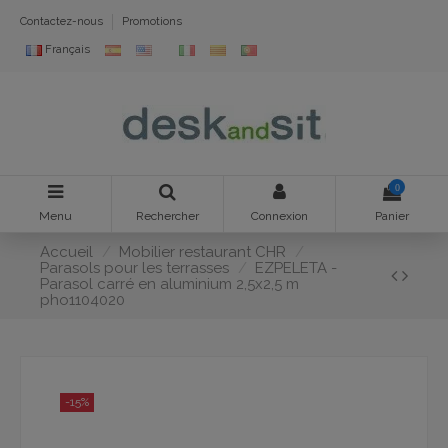
Contactez-nous
Promotions
Français
0
Menu
Rechercher
Connexion
Panier
Accueil
Mobilier restaurant CHR
Parasols pour les terrasses
EZPELETA -
Parasol carré en aluminium 2,5x2,5 m
pho1104020
-15%