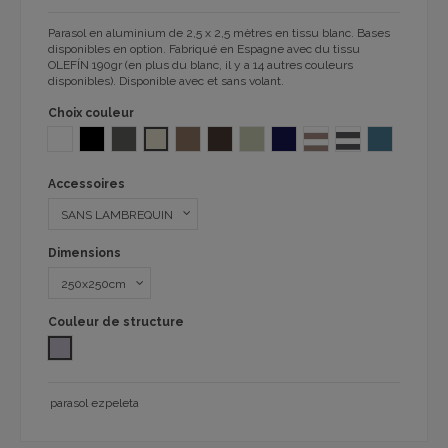
Parasol en aluminium de 2,5 x 2,5 mètres en tissu blanc.
Bases
disponibles en option.
Fabriqué en Espagne avec du tissu
OLEFÍN 190gr (en plus du blanc, il y a 14 autres couleurs
disponibles).
Disponible avec et sans volant.
Choix couleur
BLANC
NOIR
GRIS FONCÉ
POLYESTER ÉCRU
TAUPE 1104
MOKA 1104
ARENA SAND 1104
NAVY 1104
TAUPE STRIPE 1104
ANTHRACITE STRI
SKY BLUE 1
Accessoires
Dimensions
Couleur de structure
COULEUR GRIS
parasol ezpeleta