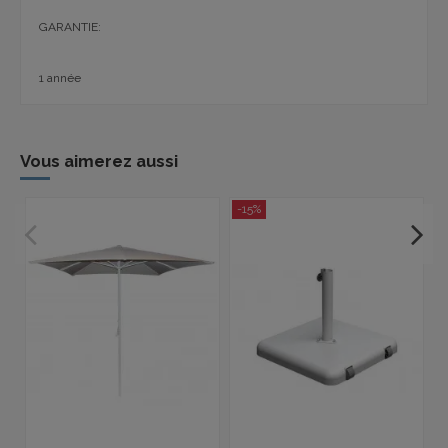
GARANTIE:
1 année
Vous aimerez aussi
-15%
-