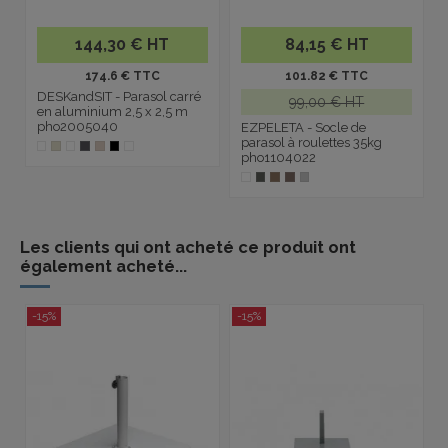
144,30 € HT
84,15 € HT
174.6 € TTC
101.82 € TTC
DESKandSIT - Parasol carré
99,00 € HT
en aluminium 2,5 x 2,5 m
pho2005040
EZPELETA - Socle de
parasol à roulettes 35kg
pho1104022
Les clients qui ont acheté ce produit ont
également acheté...
-15%
-15%