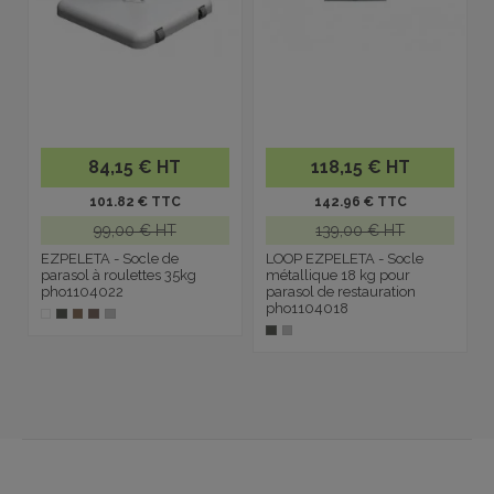
84,15 € HT
118,15 € HT
101.82 € TTC
142.96 € TTC
99,00 € HT
139,00 € HT
EZPELETA - Socle de
LOOP EZPELETA - Socle
parasol à roulettes 35kg
métallique 18 kg pour
pho1104022
parasol de restauration
pho1104018