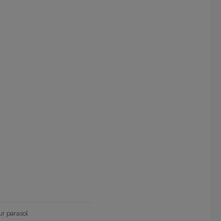
005
ur parasol