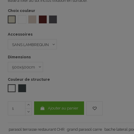
Base à fixer au sol inclus (fixation en surface).
Choix couleur
POLYESTER ÉCRU
Acrylique Blanc 2042 2005
Acrylic Ivory MARFIL 2143 2005
ACRILIQUE BUEDAUX GRANATE 2101 2005
ACRILIQUE GRIS FONCÉ ANTRACITA 8488 2
Accessoires
Dimensions
Couleur de structure
Blanc
GRIS FONCE
Ajouter au panier
parasol terrasse restaurant CHR
grand parasol carre
bache lateral po