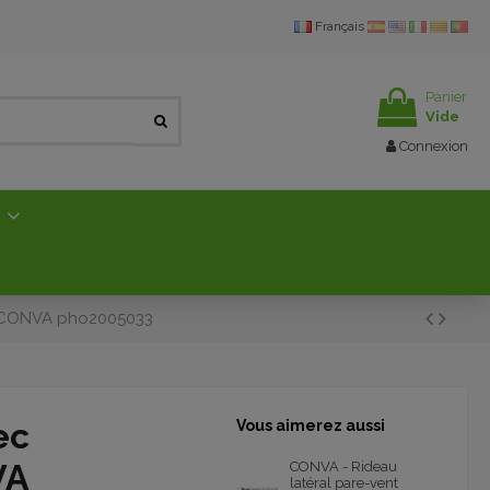
Français
Panier
Vide
Connexion
E
T CONVA pho2005033
ec
Vous aimerez aussi
VA
CONVA - Rideau
latéral pare-vent