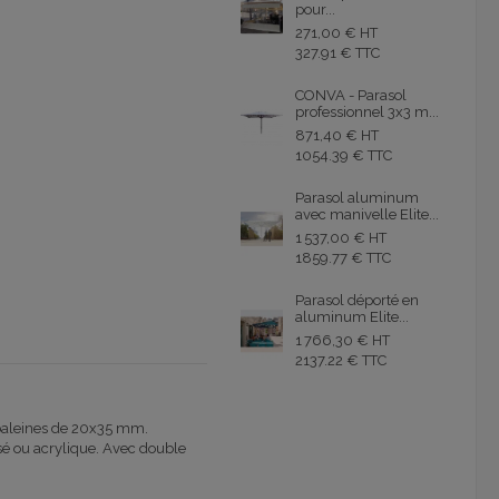
pour...
271,00 € HT
327.91 € TTC
CONVA - Parasol
professionnel 3x3 m...
871,40 € HT
1054.39 € TTC
Parasol aluminum
avec manivelle Elite...
1 537,00 € HT
1859.77 € TTC
Parasol déporté en
aluminum Elite...
1 766,30 € HT
2137.22 € TTC
 baleines de 20x35 mm.
é ou acrylique. Avec double