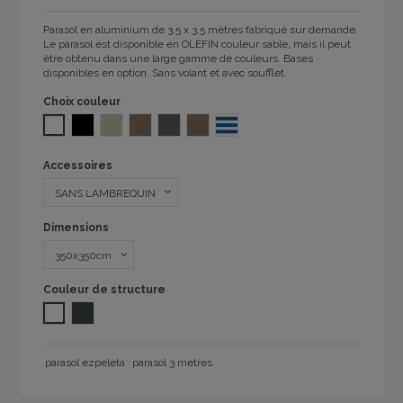
Parasol en aluminium de 3.5 x 3.5 mètres
fabriqué
sur demande
.
Le parasol est disponible en OLEFIN couleur sable, mais il peut
être obtenu dans une large gamme de couleurs. Bases
disponibles en option. Sans volant et avec soufflet.
Choix couleur
BLANC
NOIR
SABLE 1032
TAUPE 1032
GRIS FONCÉ
TAUPE 1104
BLUE STRIPE 1104
Accessoires
Dimensions
Couleur de structure
Blanc
GRIS FONCE
parasol ezpeleta
parasol 3 metres