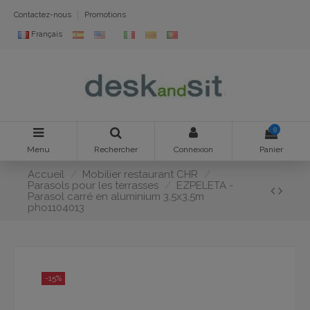
Contactez-nous
Promotions
Français
0
Menu
Rechercher
Connexion
Panier
Accueil
Mobilier restaurant CHR
Parasols pour les terrasses
EZPELETA -
Parasol carré en aluminium 3,5x3,5m
pho1104013
-15%