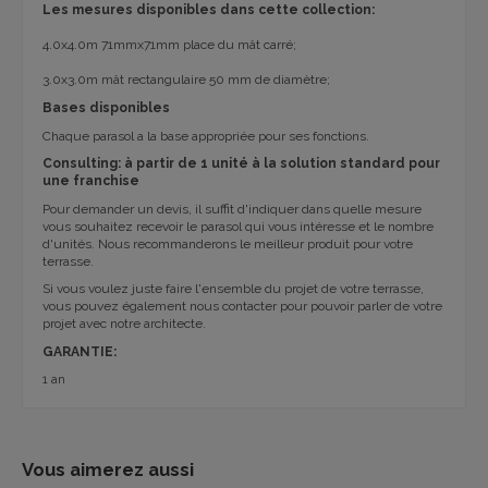
Les mesures disponibles dans cette collection:
4.0x4.0m
71mmx71mm
place du
mât
carré;
3.0x3.0m
mât
rectangulaire
50 mm de diamètre
;
Bases disponibles
Chaque parasol a la base appropriée pour ses fonctions.
Consulting: à partir de 1 unité à la solution standard pour
une franchise
Pour demander un devis, il suffit d'indiquer dans quelle mesure
vous souhaitez recevoir le parasol qui vous intéresse et le nombre
d'unités. Nous recommanderons le meilleur produit pour votre
terrasse.
Si vous voulez juste faire l'ensemble du projet de votre terrasse,
vous pouvez également nous contacter pour pouvoir parler de votre
projet avec notre architecte.
GARANTIE:
1 an
Vous aimerez aussi