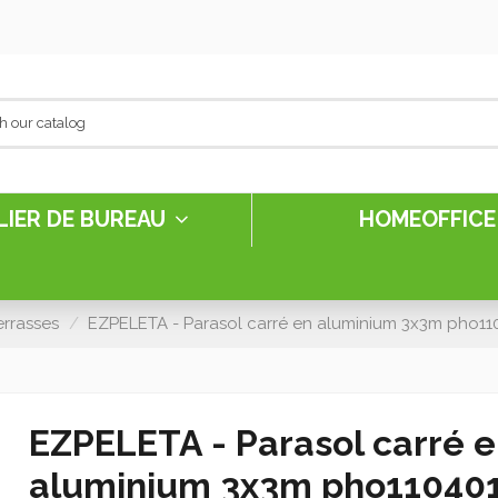
LIER DE BUREAU
HOMEOFFIC
errasses
EZPELETA - Parasol carré en aluminium 3x3m pho11
EZPELETA - Parasol carré 
aluminium 3x3m pho11040