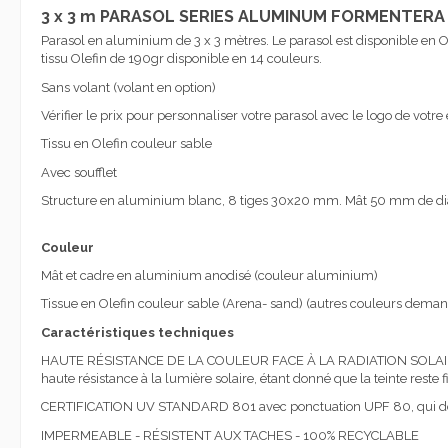
3 x 3 m PARASOL SERIES ALUMINUM FORMENTERA 
Parasol en aluminium de 3 x 3 mètres. Le parasol est disponible en 
tissu Olefin de 190gr disponible en 14 couleurs.
Sans volant (volant en option)
Vérifier le prix pour personnaliser votre parasol avec le logo de votre e
Tissu en Olefin couleur sable
Avec soufflet
Structure en aluminium
blanc,
8
tiges
30x20
mm.
Mât
50 mm de di
Couleur
Mât et cadre en aluminium anodisé (couleur aluminium)
Tissue en Olefin couleur sable (Arena- sand) (autres couleurs de
Caractéristiques techniques
HAUTE RÉSISTANCE DE LA COULEUR FACE À LA RADIATION SOLAIRE. Il s’agi
haute résistance à la lumière solaire, étant donné que la teinte reste
CERTIFICATION UV STANDARD 801 avec ponctuation UPF 80, qui donne 
IMPERMEABLE - RÉSISTENT AUX TACHES - 100% RECYCLABLE