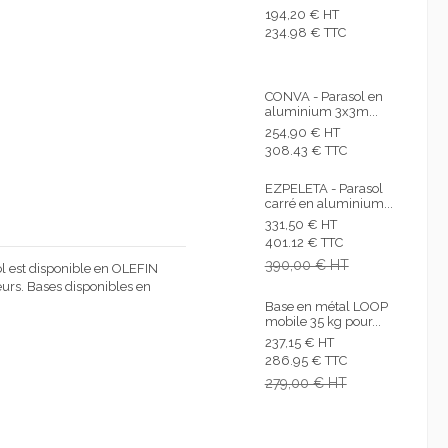
194,20 € HT
234.98 € TTC
CONVA - Parasol en
aluminium 3x3m...
254,90 € HT
308.43 € TTC
EZPELETA - Parasol
carré en aluminium...
331,50 € HT
401.12 € TTC
390,00 € HT
ol est disponible en OLEFIN
urs. Bases disponibles en
Base en métal LOOP
mobile 35 kg pour...
237,15 € HT
286.95 € TTC
279,00 € HT