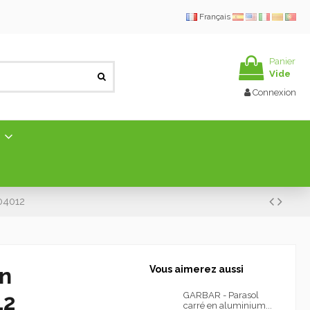
Français
Panier
Vide
Connexion
E
04012
en
Vous aimerez aussi
12
GARBAR - Parasol
carré en aluminium...