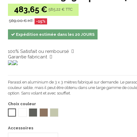
483,65 €
585.22 € TTC
569,00 € HT
-15%
Expédition estimée dans les 20 JOURS
100% Satisfait ou remboursé
Garantie fabricant
Parasol en aluminium de 3 x 3 mètres
fabriqué
sur demande
. Le paras
couleur sable, mais il peut être obtenu dans une large gamme de coule
option. Sans volant et avec soufflet.
Choix couleur
BLANC
NOIR
GRIS FONCÉ
TAUPE 1104
ARENA SAND 1104
Accessoires