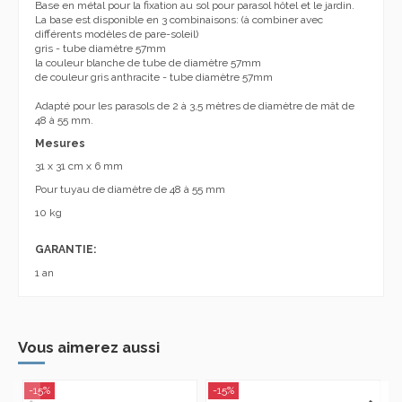
Base en métal pour la fixation au sol pour parasol hôtel et le jardin.
La base est disponible en 3 combinaisons: (à combiner avec
différents modèles de pare-soleil)
gris - tube diamètre 57mm
la couleur blanche de tube de diamètre 57mm
de couleur gris anthracite - tube diamètre 57mm
Adapté pour les parasols de 2 à 3,5 mètres de diamètre de mât de
48 à 55 mm.
Mesures
31 x 31 cm x 6 mm
Pour tuyau de diamètre de 48 à 55 mm
10 kg
GARANTIE:
1 an
Vous aimerez aussi
-15%
-15%
-