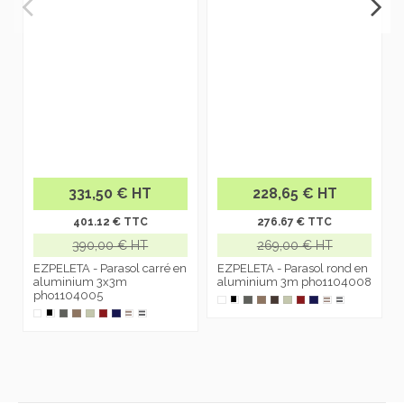
331,50 € HT
228,65 € HT
401.12 € TTC
276.67 € TTC
390,00 € HT
269,00 € HT
EZPELETA - Parasol carré en
EZPELETA - Parasol rond en
aluminium 3x3m
aluminium 3m pho1104008
pho1104005