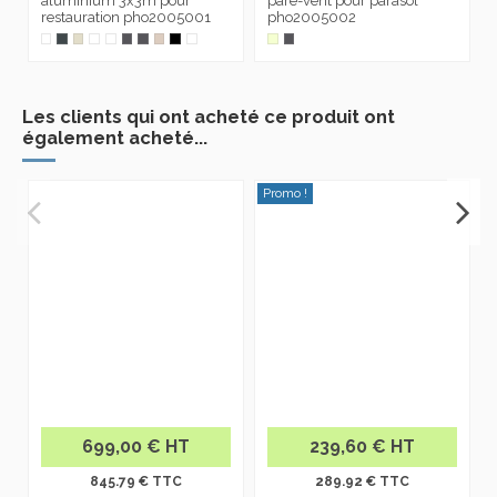
aluminium 3x3m pour
pare-vent pour parasol
restauration pho2005001
pho2005002
Les clients qui ont acheté ce produit ont
également acheté...
Promo !
699,00 € HT
239,60 € HT
845.79 € TTC
289.92 € TTC