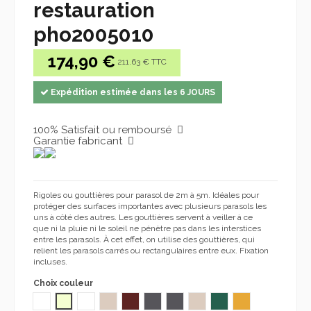
restauration
pho2005010
174,90 €
211.63 € TTC
Expédition estimée dans les 6 JOURS
100% Satisfait ou remboursé
Garantie fabricant
Rigoles ou gouttières pour parasol de 2m à 5m. Idéales pour
protéger des surfaces importantes avec plusieurs parasols les
uns à côté des autres. Les gouttières servent à veiller à ce
que ni la pluie ni le soleil ne pénètre pas dans les interstices
entre les parasols. À cet effet, on utilise des gouttières, qui
relient les parasols carrés ou rectangulaires entre eux. Fixation
incluses.
Choix couleur
NOIR
PVC ECRU
Acrylique Blanc 2042 2005
Acrylic Ivory MARFIL 2143 2005
ACRILIQUE BUEDAUX GRANATE 2101 2005
ACRILIQUE GRIS FONCÉ ANTRACITA 848
OLEFIN ANTRACITA 2005
OLEFIN MARFIL 2005
VERDE GREEN 2242 20
YELLOW 2013