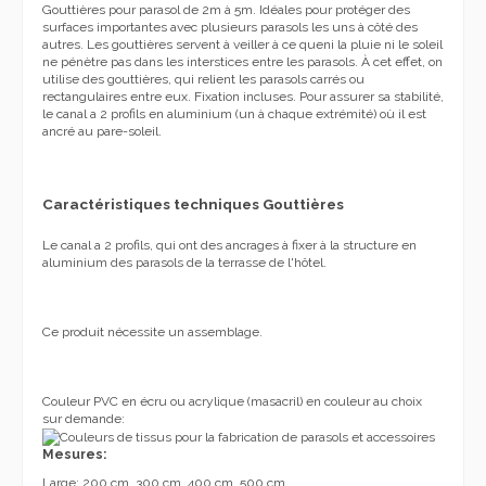
Gouttières pour parasol de 2m à 5m. Idéales pour protéger des
surfaces importantes avec plusieurs parasols les uns à côté des
autres. Les gouttières servent à veiller à ce queni la pluie ni le soleil
ne pénètre pas dans les interstices entre les parasols. À cet effet, on
utilise des gouttières, qui relient les parasols carrés ou
rectangulaires entre eux. Fixation incluses. Pour assurer sa stabilité,
le canal a 2 profils en aluminium (un à chaque extrémité) où il est
ancré au pare-soleil.
Caractéristiques techniques Gouttières
Le canal a 2 profils, qui ont des ancrages à fixer à la structure en
aluminium des parasols de la terrasse de l'hôtel.
Ce produit nécessite un assemblage.
Couleur PVC en écru ou acrylique (masacril) en couleur au choix
sur demande:
Mesures:
Large: 200 cm, 3
00 cm, 4
00 cm, 5
00 cm