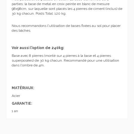
parties: la base de metal en croix peinte en blanc de mesure
98x98cm, sur laquelle sont placés les 4 pierres de ciment (inclus) de
30 kg chacun. Poids Total: 120 kg.
Nous recommandons l'utilisation de bases fixées au sol pour placer
des bâches.
Voir aussi l'option de 240kg:
Base avec 8 pierres (monté sur 4 pierres à la base et 4 pierres
superposées) de 30 kg chacun. Recommandé pour une utilisation
dans l'ombre de 4m.
MATÉRIAUX:
Acier
GARANTIE:
1 an