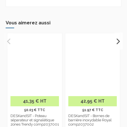
Vous aimerez aussi
41,35 € HT
42,95 € HT
50.03 € TTC
51.97 € TTC
DESKandSIT - Poteau
DESKandSIT - Bornes de
séparateur et signalétique
barrière inoxydable Royal
zones Trendy comp2037001
comp2037002