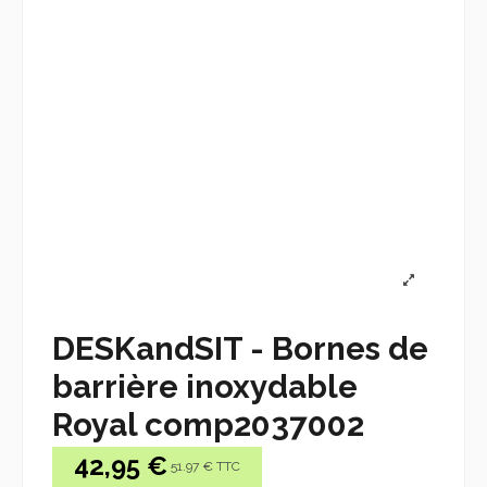
DESKandSIT - Bornes de
barrière inoxydable
Royal comp2037002
42,95 €
51.97 € TTC