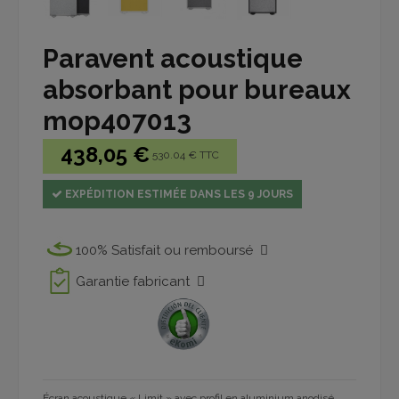
Paravent acoustique
absorbant pour bureaux
mop407013
438,05 €
530.04 € TTC
EXPÉDITION ESTIMÉE DANS LES 9 JOURS
100% Satisfait ou remboursé
Garantie fabricant
Écran acoustique « Limit » avec profil en aluminium anodisé