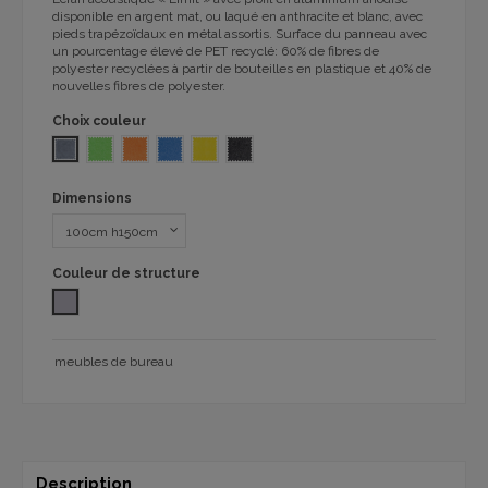
disponible en argent mat, ou laqué en anthracite et blanc, avec
pieds trapézoïdaux en métal assortis. Surface du panneau avec
un pourcentage élevé de PET recyclé: 60% de fibres de
polyester recyclées à partir de bouteilles en plastique et 40% de
nouvelles fibres de polyester.
Choix couleur
GREY FONOABSORBENTE 407
GREEN FONOABSORBENTE 407
ORANGE FONOABSORBENTE 407
BLUE FONOABSORBENTE 407
YELLOW FONOABSORBENTE 407
BLACK FONOABSORBENTE 407
Dimensions
Couleur de structure
Aluminio
meubles de bureau
Description