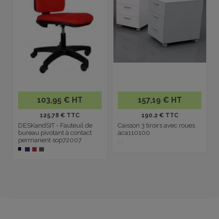
103,95 € HT
157,19 € HT
125.78 € TTC
190.2 € TTC
DESKandSIT - Fauteuil de
Caisson 3 tiroirs avec roues
bureau pivotant à contact
aca110100
permanent sop72007