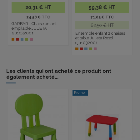
20,31 € HT
59,38 € HT
24.58 € TTC
71.85 € TTC
GARBAR - Chaise enfant
62,50 € HT
empilable JULIETA
sju1032001
Ensemble enfant 2 chaises
et table Julieta Resol
cju1032001
Les clients qui ont acheté ce produit ont
également acheté...
Promo !