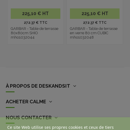
225,10 € HT
225,10 € HT
272.37 € TTC
272.37 € TTC
GARBAR - Table de terrasse
GARBAR - Table de terrasse
80x80cm SHIO
en verre 80 cm CUBIC
mho1032044
mho1032048
À PROPOS DE DESKANDSIT
ACHETER CALME
NOUS CONTACTER
Ce site Web utilise ses propres cookies et ceux de tiers