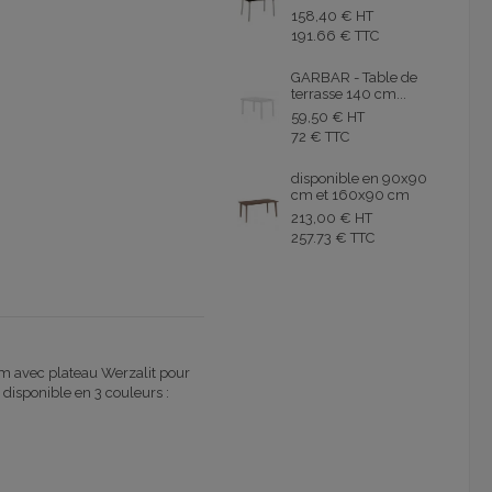
158,40 € HT
191.66 € TTC
GARBAR - Table de
terrasse 140 cm...
59,50 € HT
72 € TTC
disponible en 90x90
cm et 160x90 cm
213,00 € HT
257.73 € TTC
cm avec plateau Werzalit pour
disponible en 3 couleurs :