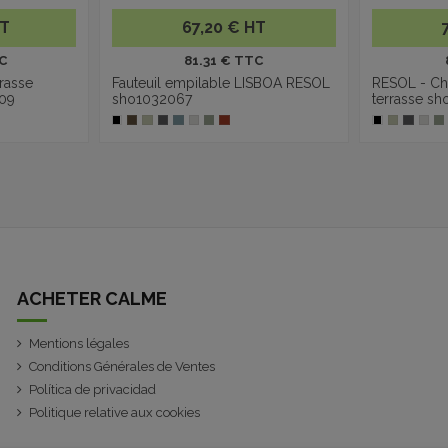
HT
67,20 € HT
C
81.31 € TTC
rasse
Fauteuil empilable LISBOA RESOL
RESOL - Ch
09
sho1032067
terrasse s
ACHETER CALME
Mentions légales
Conditions Générales de Ventes
Política de privacidad
Politique relative aux cookies