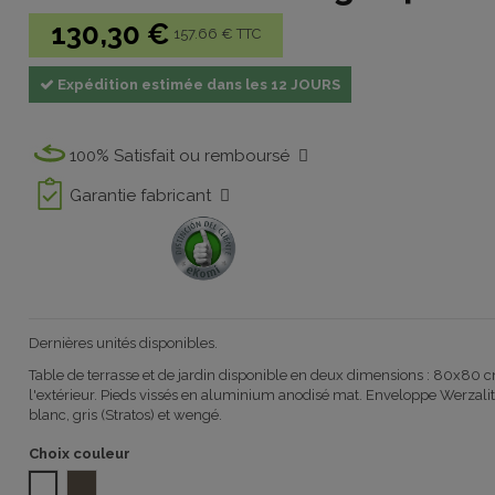
130,30 €
157.66 € TTC
Expédition estimée dans les 12 JOURS
100% Satisfait ou remboursé
Garantie fabricant
Dernières unités disponibles.
Table de terrasse et de jardin disponible en deux dimensions : 80x80 
l'extérieur. Pieds vissés en aluminium anodisé mat. Enveloppe Werzalit 
blanc, gris (Stratos) et wengé.
Choix couleur
BLANC
WENGUE werzalit 1032