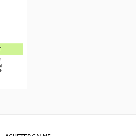
T
C
t
ts