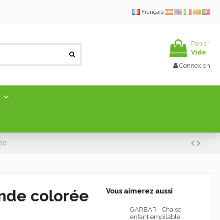
Français
Panier
Vide
Connexion
E
10
nde colorée
Vous aimerez aussi
GARBAR - Chaise
enfant empilable...