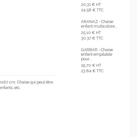
20,31 € HT
24.58 € TTC
ARANAZ - Chaise
enfant multicolore...
25,10 € HT
30.37 € TTC
GARBAR - Chaise
enfant empilable
pour...
19,70 € HT
23.84 € TTC
0x67 cm. Chaise qui peut être
enfants, etc.