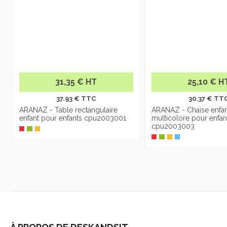
31,35 € HT
25,10 € H
37.93 € TTC
30.37 € TT
ARANAZ - Table rectangulaire
ARANAZ - Chaise enfan
enfant pour enfants cpu2003001
multicolore pour enfan
cpu2003003