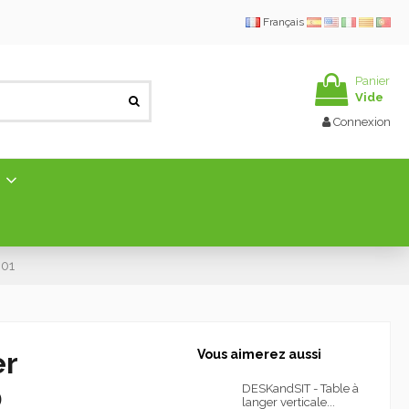
Français
Panier
Vide
Connexion
E
001
er
Vous aimerez aussi
0
DESKandSIT - Table à
langer verticale...